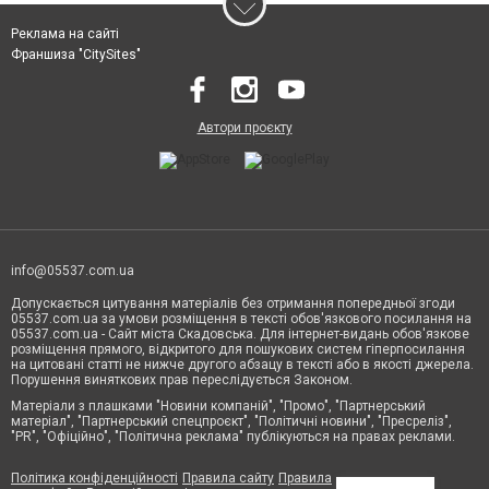
Реклама на сайті
Франшиза "CitySites"
Автори проєкту
info@05537.com.ua
Допускається цитування матеріалів без отримання попередньої згоди
05537.com.ua за умови розміщення в тексті обов'язкового посилання на
05537.com.ua - Сайт міста Скадовська. Для інтернет-видань обов'язкове
розміщення прямого, відкритого для пошукових систем гіперпосилання
на цитовані статті не нижче другого абзацу в тексті або в якості джерела.
Порушення виняткових прав переслідується Законом.
Матеріали з плашками "Новини компаній", "Промо", "Партнерський
матеріал", "Партнерський спецпроєкт", "Політичні новини", "Пресреліз",
"PR", "Офіційно", "Політична реклама" публікуються на правах реклами.
Політика конфіденційності
Правила сайту
Правила