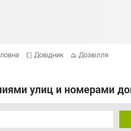
оловна
Довідник
Дозвілля
ниями улиц и номерами д