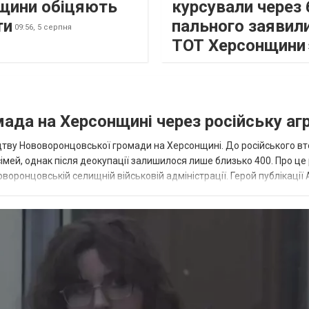
щини обіцяють
курсували через 
ти
пального заявили
09:56,
5 серпня
ТОТ Херсонщини
ада на Херсонщині через російську аг
тву Нововоронцовської громади на Херсонщині. До російського в
імей, однак після деокупації залишилося лише близько 400. Про це
оронцовській селищній військовій адміністрації. Герой публікації 
 що бд...