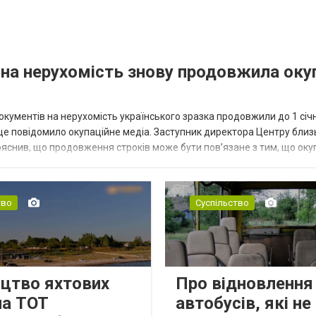
на нерухомість знову продовжила оку
окументів на нерухомість українського зразка продовжили до 1 січн
 це повідомило окупаційне медіа. Заступник директора Центру близ
ояснив, що продовження строків може бути пов’язане з тим, що оку
...
тво
Суспільство
ицтво яхтових
Про відновлення
на ТОТ
автобусів, які не