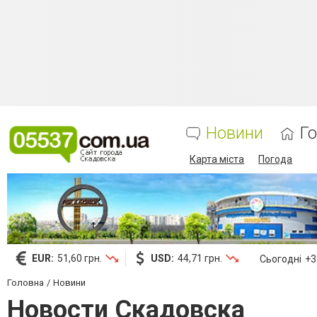
Новини
Г
Карта міста
Погода
EUR:
51,60 грн.
USD:
44,71 грн.
Сьогодні
+32
Головна
Новини
Новости Скадовска