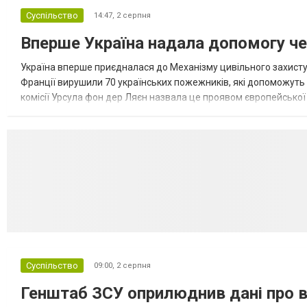
Суспільство
14:47,
2 серпня
Вперше Україна надала допомогу че
Україна вперше приєдналася до Механізму цивільного захисту
Франції вирушили 70 українських пожежників, які допоможут
комісії Урсула фон дер Ляєн назвала це проявом європейської 
передає Новини.LIVE. Українські рятувальники вирушили до Фра
Суспільство
09:00,
2 серпня
Генштаб ЗСУ оприлюднив дані про в