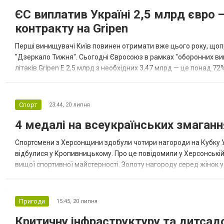
ЄС виплатив Україні 2,5 млрд євро 
контракту на Gripen
Перші винищувачі Київ повинен отримати вже цього року, щоп
"Дзеркало Тижня". Сьогодні Євросоюз в рамках "оборонних випл
літаків Gripen Е 2,5 млрд з необхідних 3,47 млрд — це понад 7
відмовився відповідати, яку точно кількість бортів придбає Київ
Спорт
23:44,
20 липня
4 медалі на всеукраїнських змаган
Спортсмени з Херсонщини здобули чотири нагороди на Кубку Ук
відбулися у Кропивницькому. Про це повідомили у Херсонські
вищої спортивної майстерності. Золоту нагороду серед жінок 
Срібними призерами стали Микита Брагінець, який метнув...
Пригоди
15:45,
20 липня
Критичну інфраструктуру та дитсад