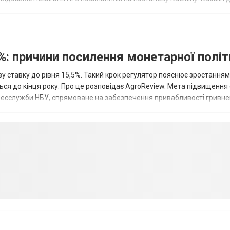
и до Порядку...
%: причини посилення монетарної полі
у ставку до рівня 15,5%. Такий крок регулятор пояснює зростанням
ться до кінця року. Про це розповідає AgroReview. Мета підвищення
пресслужби НБУ, спрямоване на забезпечення привабливості гривне