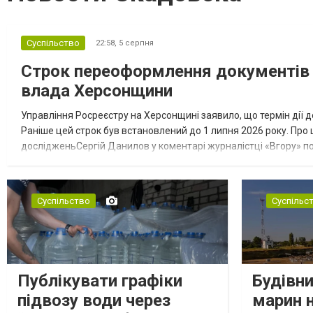
Суспільство
22:58,
5 серпня
Строк переоформлення документів 
влада Херсонщини
Управління Росреєстру на Херсонщині заявило, що термін дії д
Раніше цей строк був встановлений до 1 липня 2026 року. Про
дослідженьСергій Данилов у коментарі журналістці «Вгору» п
влада не встигає завершити процес переоформлення майна. Се
Суспільство
Суспільс
Публікувати графіки
Будівн
підвозу води через
марин 