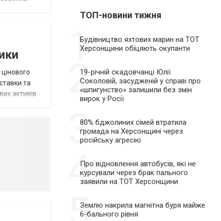
ТОП-новини тижня
1
Будівництво яхтових марин на ТОТ
Херсонщини обіцяють окупанти
тики
2
19-річній скадовчанці Юлії
 цінового
Соколовій, засудженій у справі про
 ставки та
«шпигунство» залишили без змін
вих активів
вирок у Росії
3
80% бджолиних сімей втратила
громада на Херсонщині через
російську агресію
4
Про відновлення автобусів, які не
курсували через брак пального
заявили на ТОТ Херсонщини
5
Землю накрила магнітна буря майже
6-бального рівня