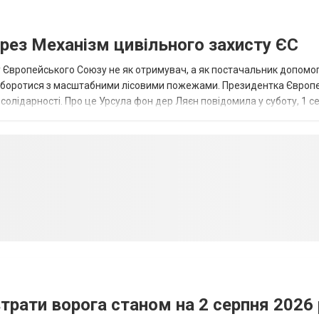
рез Механізм цивільного захисту ЄС
 Європейського Союзу не як отримувач, а як постачальник допомо
ь боротися з масштабними лісовими пожежами. Президентка Європ
солідарності. Про це Урсула фон дер Ляєн повідомила у суботу, 1 с
нції допомагати...
трати ворога станом на 2 серпня 2026