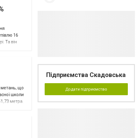
%
ння
упівлю 16
і. Та він
Підприємства Скадовська
х метань, що
Додати підприємство
асної школи
1,73 метра.