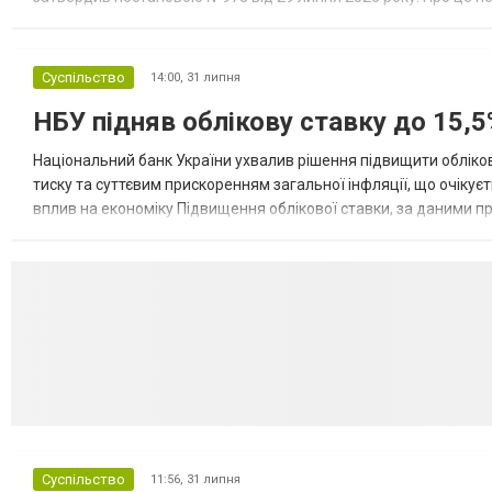
переоформлювати відстрочку без втрати чинної Уряд вніс змін
Суспільство
14:00,
31 липня
НБУ підняв облікову ставку до 15,5
Національний банк України ухвалив рішення підвищити обліков
тиску та суттєвим прискоренням загальної інфляції, що очікує
вплив на економіку Підвищення облікової ставки, за даними 
для інвесторів, посилення стійкості валютного ринку, а так...
Суспільство
11:56,
31 липня