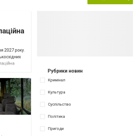
паційна
я 2027 року.
ькосхідних
паційна
Рубрики новин
Кримінал
Культура
Суспільство
Політика
Пригоди