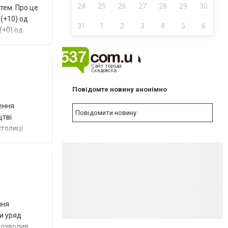
24
25
26
27
28
29
30
тем. Про це
(+10) од.
31
1
2
3
4
5
6
(+0) од.
NEW
Повідомте новину анонімно
лення
Повідомити новину
цтві
столиці
ння
ни уряд
дозволив