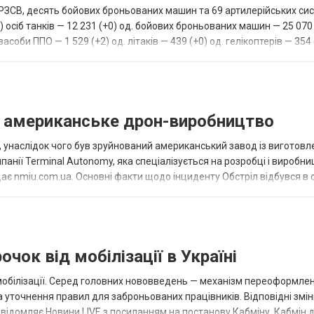
 РЗСВ, десять бойових броньованих машин та 69 артилерійських сис
 осіб танків — 12 231 (+0) од. бойових броньованих машин — 25 070 
асоби ППО — 1 529 (+2) од. літаків — 439 (+0) од. гелікоптерів — 354 
в американське дрон-виробництво
у, унаслідок чого був зруйнований американський завод із виготов
анії Terminal Autonomy, яка спеціалізується на розробці і виробни
ає nmiu.com.ua. Основні факти щодо інциденту Обстріл відбувся в 
бника Te...
чок від мобілізації в Україні
 мобілізації. Серед головних нововведень — механізм переоформле
та уточнення правил для заброньованих працівників. Відповідні змі
овідомляє Новини.LIVE з посиланням на постанову Кабміну. Кабмін 