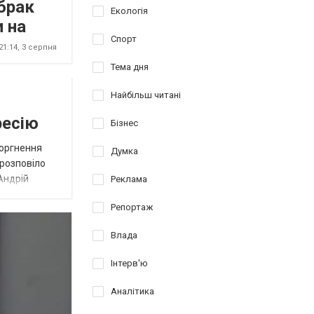
брак
Екологія
 на
Спорт
21:14,
3 серпня
Тема дня
Найбільш читані
ресію
Бізнес
торгнення
Думка
 розповіло
Андрій
Реклама
Репортаж
Влада
Інтерв'ю
Аналітика