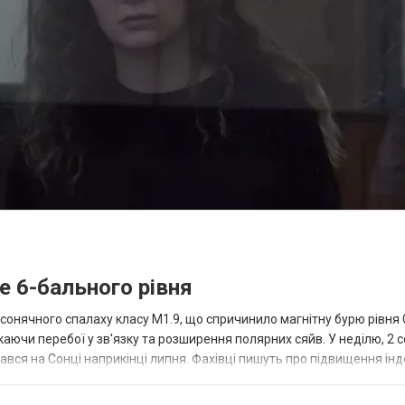
 6-бального рівня
сонячного спалаху класу M1.9, що спричинило магнітну бурю рівня 
каючи перебої у зв'язку та розширення полярних сяйв. У неділю, 2 с
ався на Сонці наприкінці липня. Фахівці пишуть про підвищення інд
тній б...