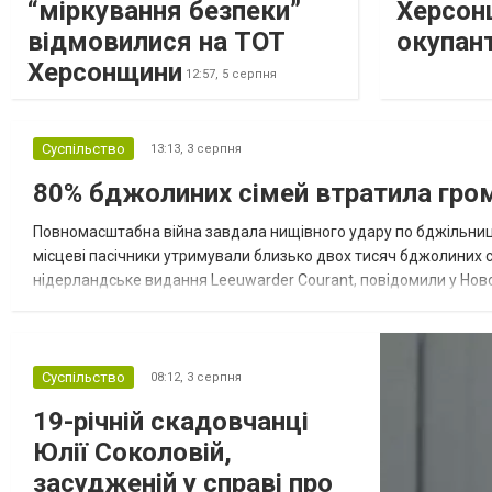
“міркування безпеки”
Херсон
відмовилися на ТОТ
окупан
Херсонщини
12:57,
5 серпня
Суспільство
13:13,
3 серпня
80% бджолиних сімей втратила гром
Повномасштабна війна завдала нищівного удару по бджільниц
місцеві пасічники утримували близько двох тисяч бджолиних с
нідерландське видання Leeuwarder Courant, повідомили у Новов
Доброзинський, який походить із родини бджолярів, наголосив,
Суспільство
08:12,
3 серпня
19-річній скадовчанці
Юлії Соколовій,
засудженій у справі про