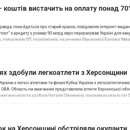
— коштів вистачить на оплату понад 70
равда, поки йдеться про старий зразок, повідомляє інтернет-вида
ат" з кредиту у розмірі 90 млрд євро перерахував Україні для зак
2%, повідомляє ЄП, посилаючись на речника Єврокомісії Балажа Уйвар
...
нях здобули легкоатлети з Херсонщини
раїни з легкої атлетики та фіналі Кубка України з легкоатлетични
й ОВА. Область на змаганнях представляли атлети Херсонської обл
у метанні молота здобула Наталія Овчинкіна, показавши результат 5
ок на Херсонщині обстріляли окупанти