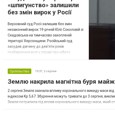
«шпигунство» залишили
без змін вирок у Росії
Верховний суд Росії залишив без змін
незаконний вирок 19-річній Юлії Соколовій зі
Скадовська на тимчасово захопленій
території Херсонщини. Російський суд
засудив дівчину до дев'яти років
позбавлення волі у справі про нібито
«шпигунство». Онлайн-видання
«Район.Скадовск» писало про цю справу. Як
повідомив призначений Росією
Суспільство
19:37,
2 серпня
«губернатор» тимчасово окупованої
Землю накрила магнітна буря майже
частини Херсонської області Володимир
Сальдо, колаборант і зрадник, після
2 серпня Земля зазнала впливу коронального викиду маси від 
отримання російського паспор...
індексом Kp 5,67. Збурення можуть тривати до 3 серпня, викли
Земля потрапила під вплив коронального викиду маси, який ст
геомагнітної активності Kp до 5,67, що відповідає помірній магні