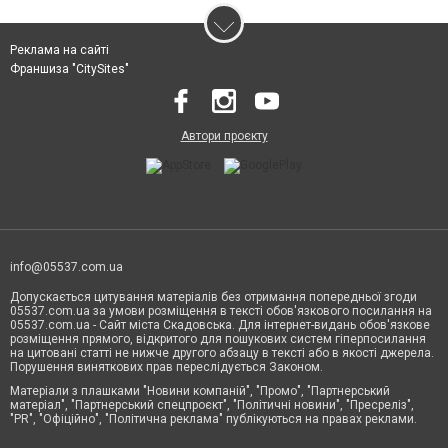
Реклама на сайті
Франшиза "CitySites"
Автори проєкту
info@05537.com.ua
Допускається цитування матеріалів без отримання попередньої згоди
05537.com.ua за умови розміщення в тексті обов'язкового посилання на
05537.com.ua - Сайт міста Скадовська. Для інтернет-видань обов'язкове
розміщення прямого, відкритого для пошукових систем гіперпосилання
на цитовані статті не нижче другого абзацу в тексті або в якості джерела.
Порушення виняткових прав переслідується Законом.
Матеріали з плашками "Новини компаній", "Промо", "Партнерський
матеріал", "Партнерський спецпроєкт", "Політичні новини", "Пресреліз",
"PR", "Офіційно", "Політична реклама" публікуються на правах реклами.