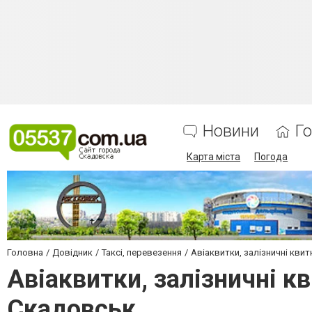
Новини
Г
Карта міста
Погода
Головна
Довідник
Таксі, перевезення
Авіаквитки, залізничні квит
Авіаквитки, залізничні к
Скадовськ