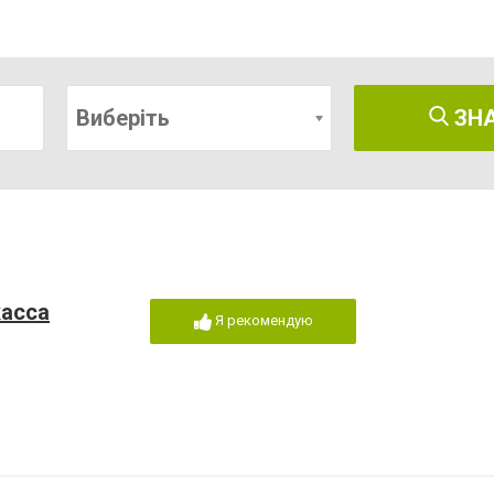
Виберіть
ЗН
касса
Я рекомендую