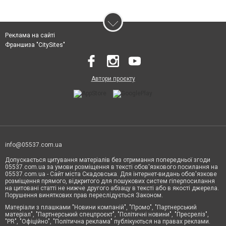
Реклама на сайті
Франшиза "CitySites"
Автори проєкту
info@05537.com.ua
Допускається цитування матеріалів без отримання попередньої згоди
05537.com.ua за умови розміщення в тексті обов'язкового посилання на
05537.com.ua - Сайт міста Скадовська. Для інтернет-видань обов'язкове
розміщення прямого, відкритого для пошукових систем гіперпосилання
на цитовані статті не нижче другого абзацу в тексті або в якості джерела.
Порушення виняткових прав переслідується Законом.
Матеріали з плашками "Новини компаній", "Промо", "Партнерський
матеріал", "Партнерський спецпроєкт", "Політичні новини", "Пресреліз",
"PR", "Офіційно", "Політична реклама" публікуються на правах реклами.