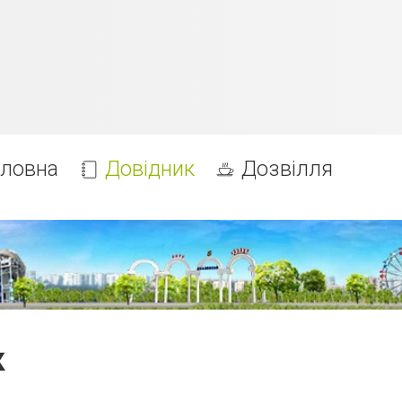
оловна
Довідник
Дозвілля
к