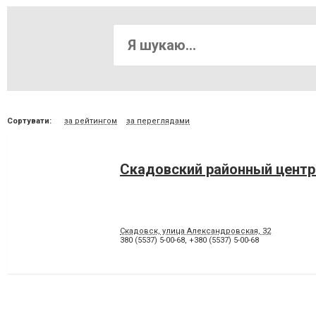
Сортувати:
за рейтингом
за переглядами
Скадовский районный центр
Скадовск, улица Александровская, 32
380 (5537) 5-00-68
,
+380 (5537) 5-00-68