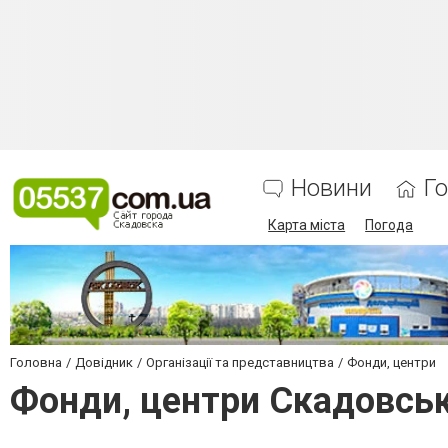
Новини
Г
Карта міста
Погода
Головна
Довідник
Організації та представництва
Фонди, центри
Фонди, центри Скадовсь