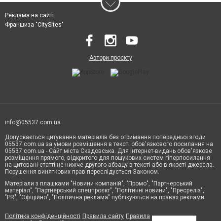
Реклама на сайті
Франшиза "CitySites"
Автори проєкту
info@05537.com.ua
Допускається цитування матеріалів без отримання попередньої згоди
05537.com.ua за умови розміщення в тексті обов'язкового посилання на
05537.com.ua - Сайт міста Скадовська. Для інтернет-видань обов'язкове
розміщення прямого, відкритого для пошукових систем гіперпосилання
на цитовані статті не нижче другого абзацу в тексті або в якості джерела.
Порушення виняткових прав переслідується Законом.
Матеріали з плашками "Новини компаній", "Промо", "Партнерський
матеріал", "Партнерський спецпроєкт", "Політичні новини", "Пресреліз",
"PR", "Офіційно", "Політична реклама" публікуються на правах реклами.
Політика конфіденційності
Правила сайту
Правила