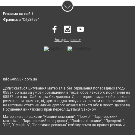
Реклама на сайті
Франшиза "CitySites"
Автори проєкту
info@05537.com.ua
Допускається цитування матеріалів без отримання попередньої згоди
05537.com.ua за умови розміщення в тексті обов'язкового посилання на
05537.com.ua - Сайт міста Скадовська. Для інтернет-видань обов'язкове
розміщення прямого, відкритого для пошукових систем гіперпосилання
на цитовані статті не нижче другого абзацу в тексті або в якості джерела.
Порушення виняткових прав переслідується Законом.
Матеріали з плашками "Новини компаній", "Промо", "Партнерський
матеріал", "Партнерський спецпроєкт", "Політичні новини", "Пресреліз",
"PR", "Офіційно", "Політична реклама" публікуються на правах реклами.