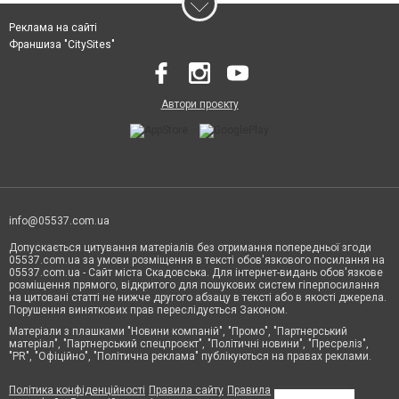
Реклама на сайті
Франшиза "CitySites"
Автори проєкту
info@05537.com.ua
Допускається цитування матеріалів без отримання попередньої згоди
05537.com.ua за умови розміщення в тексті обов'язкового посилання на
05537.com.ua - Сайт міста Скадовська. Для інтернет-видань обов'язкове
розміщення прямого, відкритого для пошукових систем гіперпосилання
на цитовані статті не нижче другого абзацу в тексті або в якості джерела.
Порушення виняткових прав переслідується Законом.
Матеріали з плашками "Новини компаній", "Промо", "Партнерський
матеріал", "Партнерський спецпроєкт", "Політичні новини", "Пресреліз",
"PR", "Офіційно", "Політична реклама" публікуються на правах реклами.
Політика конфіденційності
Правила сайту
Правила