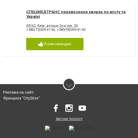
СПЕЦМЕДТРАНС перевезення хворих по місту та
Україні
03162, Київ, вулиця Зодчих, 50
+380(73)009-41-40
,
+380(99)009-41-40
Я рекомендую
Реклама на сайті
Франшиза "CitySites"
Автори проєкту