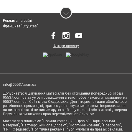
Реклама на сайті
Франшиза "CitySites"
Автори проєкту
info@05537.com.ua
Допускається цитування матеріалів без отримання попередньої згоди
05537.com.ua за умови розміщення в тексті обов'язкового посилання на
05537.com.ua - Сайт міста Скадовська. Для інтернет-видань обов'язкове
розміщення прямого, відкритого для пошукових систем гіперпосилання
на цитовані статті не нижче другого абзацу в тексті або в якості джерела.
Порушення виняткових прав переслідується Законом.
Матеріали з плашками "Новини компаній", "Промо", "Партнерський
матеріал", "Партнерський спецпроєкт", "Політичні новини", "Пресреліз",
"PR", "Офіційно", "Політична реклама" публікуються на правах реклами.