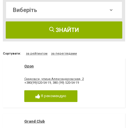
ЗНАЙТИ
Сортувати:
за рейтингом
за переглядами
Ozon
Скадовск, улица Александровская, 2
+380(99)520-54-19
,
380 (99) 520-54-19
Я рекомендую
Grand Club