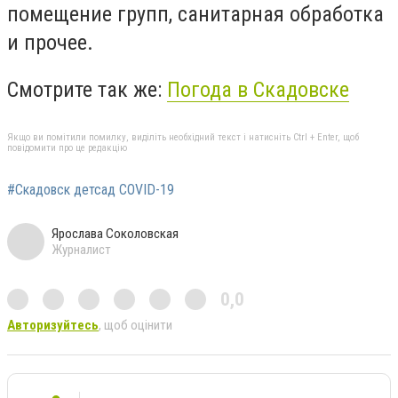
помещение групп, санитарная обработка
и прочее.
Смотрите так же:
Погода в Скадовске
Якщо ви помітили помилку, виділіть необхідний текст і натисніть Ctrl + Enter, щоб
повідомити про це редакцію
#Скадовск детсад COVID-19
Ярослава Соколовская
Журналист
0,0
Авторизуйтесь
, щоб оцінити