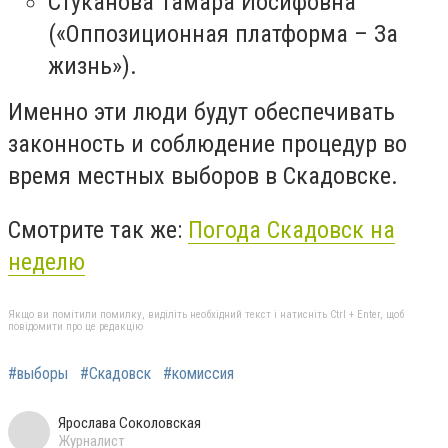
Стуканова Тамара Иосифовна
(«Оппозиционная платформа – За
жизнь»).
Именно эти люди будут обеспечивать
законность и соблюдение процедур во
время местных выборов в Скадовске.
Смотрите так же:
Погода Скадовск на
неделю
Якщо ви помітили помилку, виділіть необхідний текст і натисніть Ctrl + Enter, щоб
повідомити про це редакцію
#выборы
#Скадовск
#комиссия
Ярослава Соколовская
Журналист