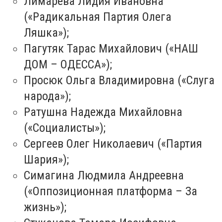
Лимарева Лидия Ивановна
(«Радикальная Партия Олега
Ляшка»);
Пагутяк Тарас Михайлович («НАШ
ДОМ – ОДЕССА»);
Просюк Ольга Владимировна («Слуга
народа»);
Ратушна Надежда Михайловна
(«Социалисты»);
Сергеев Олег Николаевич («Партия
Шария»);
Симагина Людмила Андреевна
(«Оппозиционная платформа – За
жизнь»);