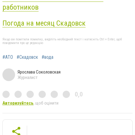
работников
Погода на месяц Скадовск
Якщо ви помітили помилку, виділіть необхідний текст і натисніть Ctrl + Enter, щоб
повідомити про це редакцію
#АТО
#Скадовск
#вода
Ярослава Соколовская
Журналист
0,0
Авторизуйтесь
, щоб оцінити