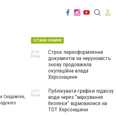
ОСТАННІ НОВИНИ
Строк переоформлення
22:58
Вчора
документів на нерухомість
знову продовжила
окупаційна влада
Херсонщини
Публікувати графіки підвозу
12:57
Вчора
е Скадовске,
води через “міркування
родского
безпеки” відмовилися на
ТОТ Херсонщини