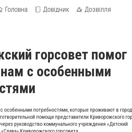
Головна
Довідник
Дозвілля
ский горсовет помог
анам с особенными
остями
 с особенными потребностями, которые проживают в город
аготворительной помощи представители Криворожского го
о через руководство коммунального учреждения «Детский
 «Слава» Криворожского горсовета.