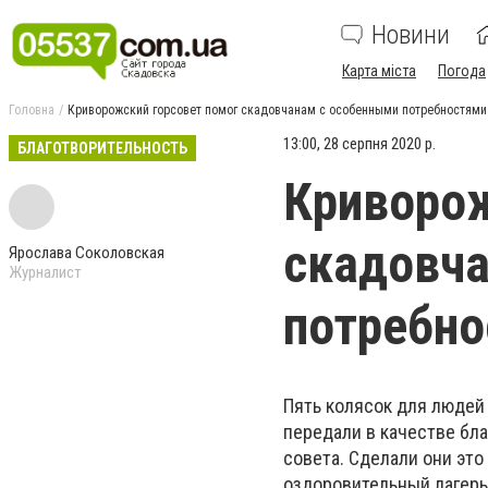
Новини
Карта міста
Погода
Головна
Криворожский горсовет помог скадовчанам с особенными потребностями
13:00, 28 серпня 2020 р.
БЛАГОТВОРИТЕЛЬНОСТЬ
Криворож
скадовч
Ярослава Соколовская
Журналист
потребн
Пять колясок для людей
передали в качестве бл
совета. Сделали они эт
оздоровительный лагерь