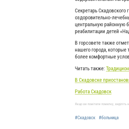
Секретарь Скадовского г
оздоровительно-лечебны
центральную районную б
реабилитации детей «На
В горсовете также отме
нашего города, которые
более комфортные услов
Читать также:
Традицион
В Скадовске приостанов
Работа Cкадовск
Якщо ви помітили помилку, виділіть нео
#Скадовск
#больница