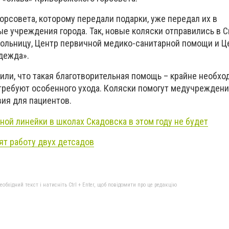
орсовета, которому передали подарки, уже передал их в
е учреждения города. Так, новые коляски отправились в 
ольницу, Центр первичной медико-санитарной помощи и Ц
дежда».
тили, что такая благотворительная помощь – крайне необх
 требуют особенного ухода. Коляски помогут медучрежден
ия для пациентов.
ной линейки в школах Скадовска в этом году не будет
ят работу двух детсадов
бхідний текст і натисніть Ctrl + Enter, щоб повідомити про це редакцію