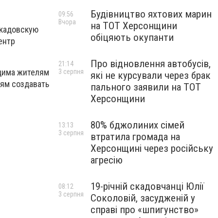
Будівництво яхтових марин
09:56
Вчора
на ТОТ Херсонщини
Скадовскую
обіцяють окупанти
ентр
Про відновлення автобусів,
21:14
одима жителям
3 серпня
які не курсували через брак
иям создавать
пального заявили на ТОТ
Херсонщини
80% бджолиних сімей
13:13
3 серпня
втратила громада на
Херсонщині через російську
агресію
19-річній скадовчанці Юлії
08:12
3 серпня
Соколовій, засудженій у
справі про «шпигунство»