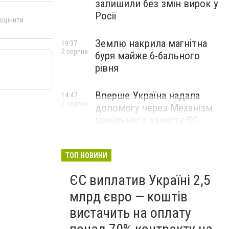
залишили без змін вирок у
Росії
 оцінити
Землю накрила магнітна
19:37
2 серпня
буря майже 6-бального
рівня
Вперше Україна надала
14:47
2 серпня
допомогу через Механізм
цивільного захисту ЄС
ТОП НОВИНИ
ЄС виплатив Україні 2,5
млрд євро — коштів
вистачить на оплату