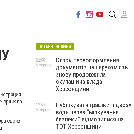
ОСТАННІ НОВИНИ
ПУ
Строк переоформлення
22:58
5 серпня
документів на нерухомість
знову продовжила
окупаційна влада
Херсонщини
нистрация
е приняла
Публікувати графіки підвозу
12:57
5 серпня
води через “міркування
безпеки” відмовилися на
ора своих
ТОТ Херсонщини
м