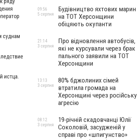
к ряду
Будівництво яхтових марин
дения
09:56
5 серпня
на ТОТ Херсонщини
оператор
обіцяють окупанти
м суднам
Про відновлення автобусів,
21:14
3 серпня
які не курсували через брак
пального заявили на ТОТ
Вследствие
Херсонщини
й истца.
80% бджолиних сімей
13:13
3 серпня
втратила громада на
Херсонщині через російську
агресію
19-річній скадовчанці Юлії
08:12
3 серпня
Соколовій, засудженій у
справі про «шпигунство»