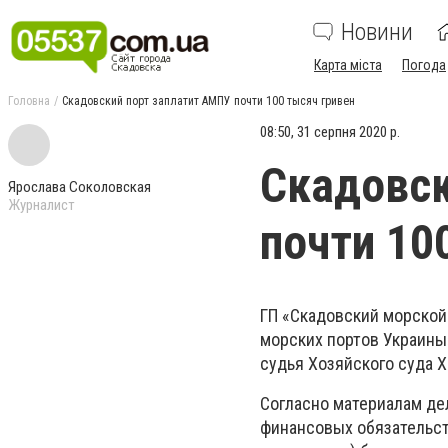
Новини
Карта міста
Погода
Головна
Скадовский порт заплатит АМПУ почти 100 тысяч гривен
08:50, 31 серпня 2020 р.
Скадовск
Ярослава Соколовская
Журналист
почти 10
ГП «Скадовский морской
морских портов Украины
судья Хозяйского суда 
Согласно материалам де
финансовых обязательст