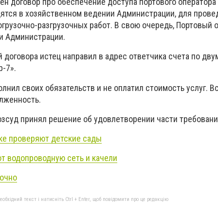
ен договор про обеспечение доступа портового оператора 
дятся в хозяйственном ведении Администрации, для прове
грузочно-разгрузочных работ. В свою очередь, Портовый 
ги Администрации.
 договора истец направил в адрес ответчика счета по дву
р-7».
лнил своих обязательств и не оплатил стоимость услуг. 
олженность.
хозсуд принял решение об удовлетворении части требовани
ке проверяют детские сады
т водопроводную сеть и качели
точно
бхідний текст і натисніть Ctrl + Enter, щоб повідомити про це редакцію