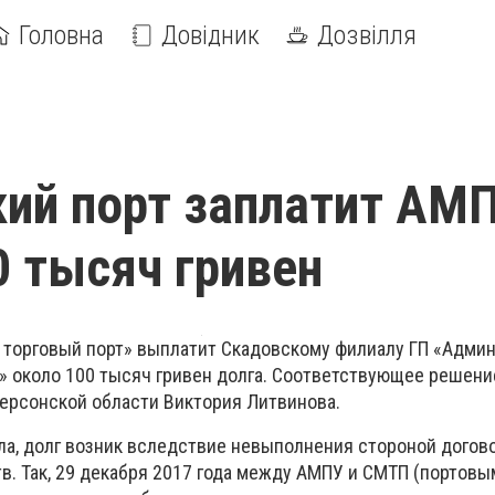
Головна
Довідник
Дозвілля
ий порт заплатит АМ
0 тысяч гривен
 торговый порт» выплатит Скадовскому филиалу ГП «Адми
» около 100 тысяч гривен долга. Соответствующее решени
Херсонской области Виктория Литвинова.
ла, долг возник вследствие невыполнения стороной догов
в. Так, 29 декабря 2017 года между АМПУ и СМТП (портовы