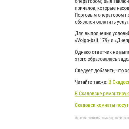
оператором) был заключ
причалов, которые нахо
Портовым оператором по
обязался оплатить услу
Для выполнения условий
«Volgo-balt 179» и «Днеп
Однако ответчик не выпо
этого образовалась зад
Следует добавить, что 
Читайте также:
В Скадос
В Скадовске ремонтирую
Скадовск комнаты посу
Якщо ви помітили помилку, виділіть нео