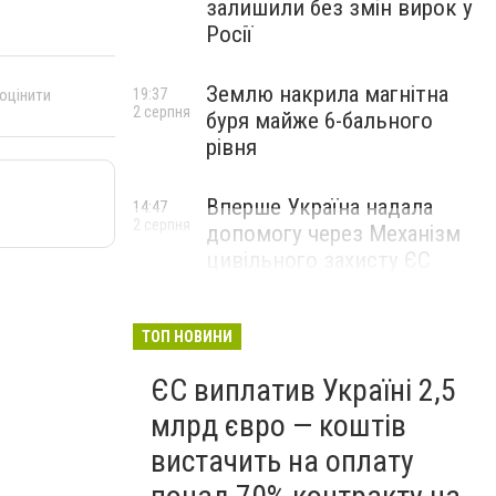
залишили без змін вирок у
Росії
Землю накрила магнітна
 оцінити
19:37
2 серпня
буря майже 6-бального
рівня
Вперше Україна надала
14:47
2 серпня
допомогу через Механізм
цивільного захисту ЄС
ТОП НОВИНИ
ЄС виплатив Україні 2,5
млрд євро — коштів
вистачить на оплату