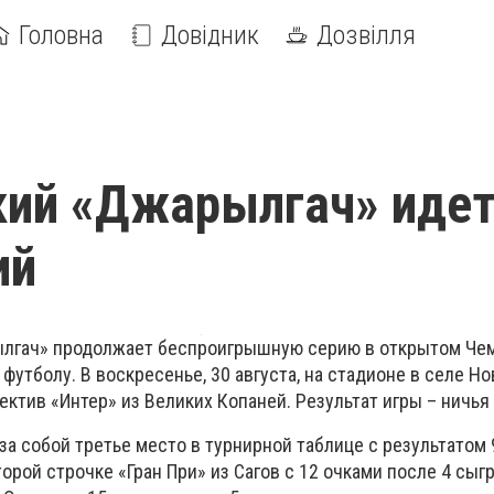
Головна
Довідник
Дозвілля
ий «Джарылгач» идет
ий
ылгач» продолжает беспроигрышную серию в открытом Че
футболу. В воскресенье, 30 августа, на стадионе в селе Н
ктив «Интер» из Великих Копаней. Результат игры – ничья 
а собой третье место в турнирной таблице с результатом 
торой строчке «Гран При» из Сагов с 12 очками после 4 сыг