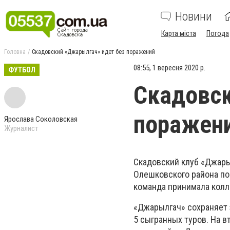
Новини
Карта міста
Погода
Головна
Скадовский «Джарылгач» идет без поражений
08:55, 1 вересня 2020 р.
ФУТБОЛ
Скадовск
поражен
Ярослава Соколовская
Журналист
Скадовский клуб «Джар
Олешковского района по 
команда принимала колле
«Джарылгач» сохраняет з
5 сыгранных туров. На в