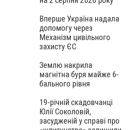
на 2 серпня 2026 року
Вперше Україна надала
допомогу через
Механізм цивільного
захисту ЄС
Землю накрила
магнітна буря майже 6-
бального рівня
19-річній скадовчанці
Юлії Соколовій,
засудженій у справі про