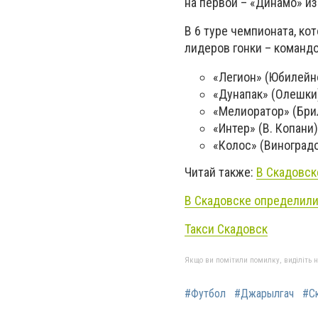
на первой – «Динамо» из
В 6 туре чемпионата, ко
лидеров гонки – командо
«Легион» (Юбилейн
«Дунапак» (Олешки
«Мелиоратор» (Бри
«Интер» (В. Копани
«Колос» (Виноградо
Читай также:
В Скадовск
В Скадовске определил
Такси Скадовск
Якщо ви помітили помилку, виділіть нео
#Футбол
#Джарылгач
#С