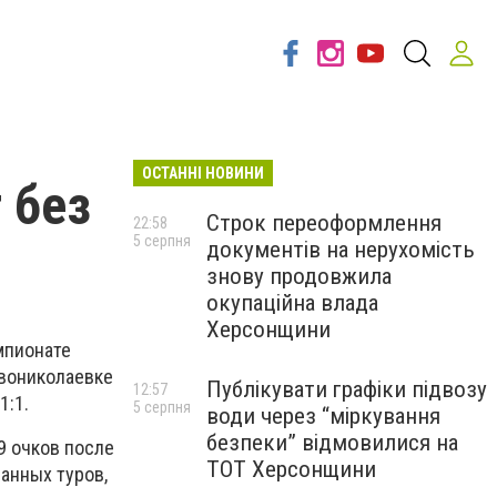
ОСТАННІ НОВИНИ
 без
Строк переоформлення
22:58
5 серпня
документів на нерухомість
знову продовжила
окупаційна влада
Херсонщини
мпионате
овониколаевке
Публікувати графіки підвозу
12:57
1:1.
5 серпня
води через “міркування
безпеки” відмовилися на
9 очков после
ТОТ Херсонщини
ранных туров,