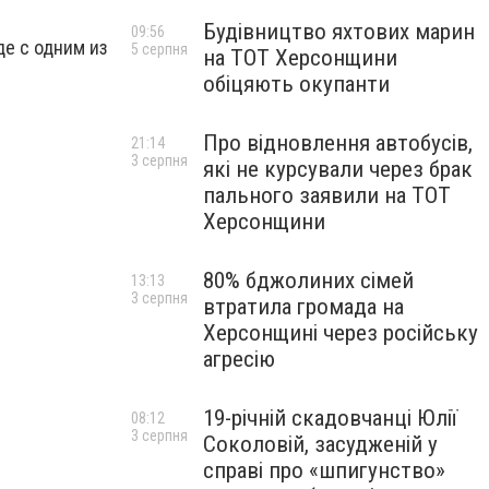
Будівництво яхтових марин
09:56
де с одним из
5 серпня
на ТОТ Херсонщини
обіцяють окупанти
Про відновлення автобусів,
21:14
3 серпня
які не курсували через брак
пального заявили на ТОТ
Херсонщини
80% бджолиних сімей
13:13
3 серпня
втратила громада на
Херсонщині через російську
агресію
19-річній скадовчанці Юлії
08:12
3 серпня
Соколовій, засудженій у
справі про «шпигунство»