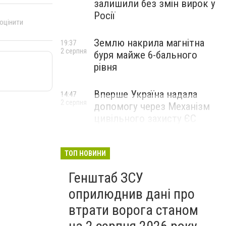
залишили без змін вирок у
Росії
 оцінити
Землю накрила магнітна
19:37
2 серпня
буря майже 6-бального
рівня
Вперше Україна надала
14:47
2 серпня
допомогу через Механізм
цивільного захисту ЄС
ТОП НОВИНИ
Генштаб ЗСУ
оприлюднив дані про
втрати ворога станом