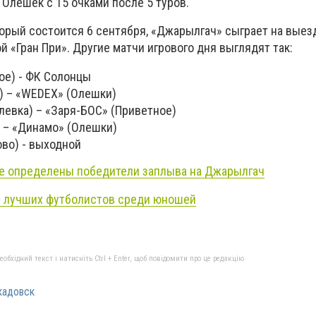
 Олешек с 15 очками после 5 туров.
торый состоится 6 сентября, «Джарылгач» сыграет на выез
й «Гран При». Другие матчи игрового дня выглядят так:
ое) - ФК Солонцы
) – «WEDEX» (Олешки)
левка) – «Заря-БОС» (Приветное)
) – «Динамо» (Олешки)
во) - выходной
е определены победители заплыва на Джарылгач
и лучших футболистов среди юношей
бхідний текст і натисніть Ctrl + Enter, щоб повідомити про це редакцію
кадовск