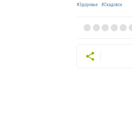
#Здоровье
#Скадовск