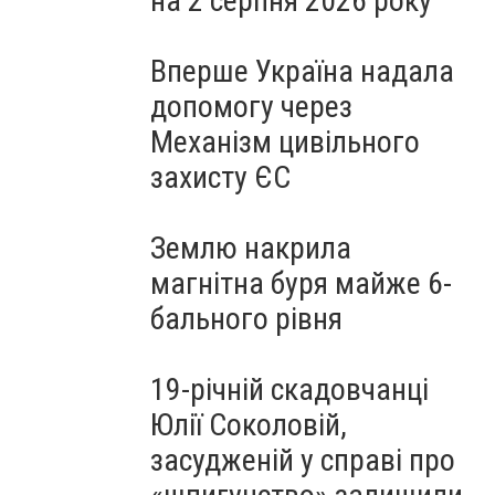
на 2 серпня 2026 року
Вперше Україна надала
допомогу через
Механізм цивільного
захисту ЄС
Землю накрила
магнітна буря майже 6-
бального рівня
19-річній скадовчанці
Юлії Соколовій,
засудженій у справі про