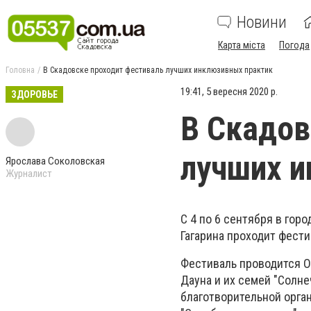
Новини
Карта міста
Погода
Головна
В Скадовске проходит фестиваль лучших инклюзивных практик
19:41, 5 вересня 2020 р.
ЗДОРОВЬЕ
В Скадов
лучших и
Ярослава Соколовская
Журналист
С 4 по 6 сентября в гор
Гагарина проходит фести
Фестиваль проводится О
Дауна и их семей "Солн
благотворительной орган