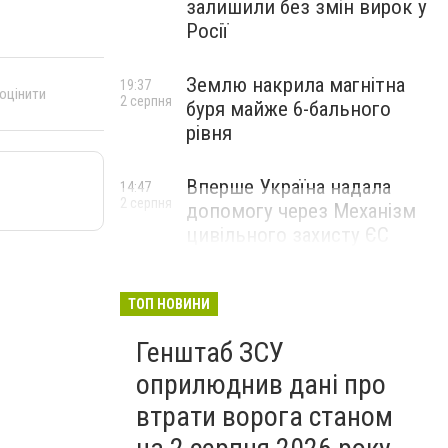
залишили без змін вирок у
Росії
Землю накрила магнітна
19:37
 оцінити
2 серпня
буря майже 6-бального
рівня
Вперше Україна надала
14:47
2 серпня
допомогу через Механізм
цивільного захисту ЄС
ТОП НОВИНИ
Генштаб ЗСУ
оприлюднив дані про
втрати ворога станом