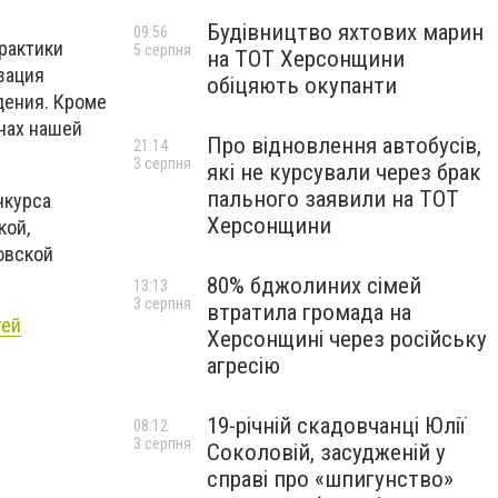
Будівництво яхтових марин
09:56
рактики
5 серпня
на ТОТ Херсонщини
зация
обіцяють окупанти
дения. Кроме
нах нашей
Про відновлення автобусів,
21:14
3 серпня
які не курсували через брак
пального заявили на ТОТ
нкурса
Херсонщини
кой,
овской
80% бджолиних сімей
13:13
3 серпня
втратила громада на
тей
Херсонщині через російську
агресію
19-річній скадовчанці Юлії
08:12
3 серпня
Соколовій, засудженій у
справі про «шпигунство»