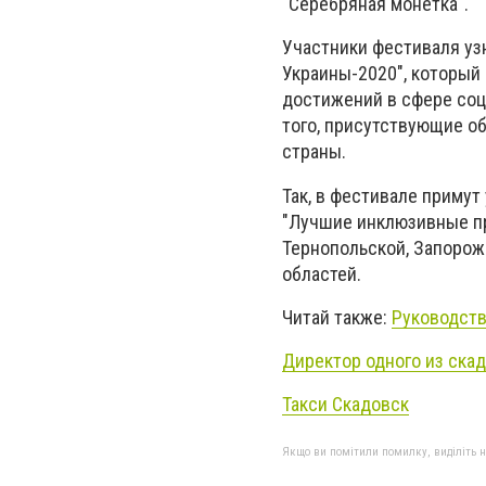
"Серебряная монетка".
Участники фестиваля уз
Украины-2020", который 
достижений в сфере соц
того, присутствующие о
страны.
Так, в фестивале примут
"Лучшие инклюзивные пр
Тернопольской, Запорож
областей.
Читай также:
Руководств
Директор одного из скад
Такси Скадовск
Якщо ви помітили помилку, виділіть нео