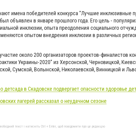
нают имена победителей конкурса "Лучшие инклюзивные п
был объявлен в январе прошлого года. Его цель - популяри
иальной инклюзии, опыта преодоления социального отчуж
бменяются опытом внедрения инклюзии в различных регио
 участие около 200 организаторов проектов-финалистов ко
актики Украины-2020" из Херсонской, Черновицкой, Киевс
ской, Сумской, Волынской, Николаевской, Винницкой и Льв
о детсада в Скадовске подвергает опасности здоровье де
овских лагерей рассказал о неудачном сезоне
бхідний текст і натисніть Ctrl + Enter, щоб повідомити про це редакцію