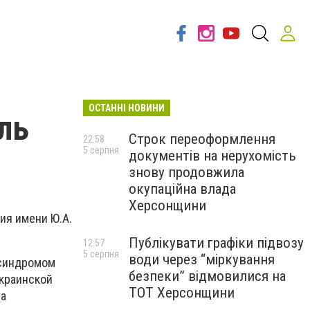
ОСТАННІ НОВИНИ
ль
Строк переоформлення
22:58
5 серпня
документів на нерухомість
знову продовжила
окупаційна влада
Херсонщини
ия имени Ю.А.
Публікувати графіки підвозу
12:57
5 серпня
води через “міркування
 синдромом
безпеки” відмовилися на
украинской
ТОТ Херсонщини
та