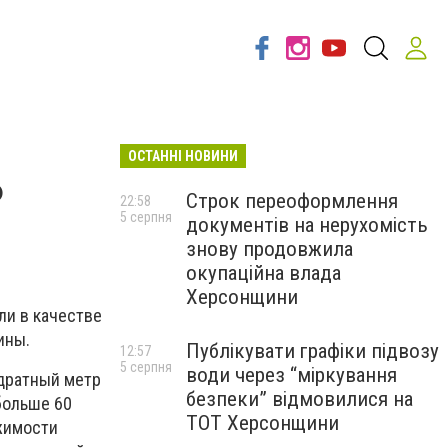
ОСТАННІ НОВИНИ
ь
Строк переоформлення
22:58
5 серпня
документів на нерухомість
знову продовжила
окупаційна влада
Херсонщини
ли в качестве
ины.
Публікувати графіки підвозу
12:57
5 серпня
води через “міркування
адратный метр
безпеки” відмовилися на
больше 60
ТОТ Херсонщини
ижимости