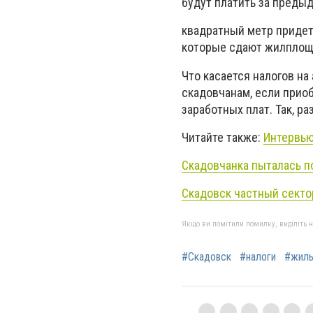
будут платить за преды
квадратный метр придет
которые сдают жилплоща
Что касается налогов на
скадовчанам, если прио
заработных плат. Так, р
Читайте также:
Интервью
Скадовчанка пыталась п
Скадовск частный секто
Якщо ви помітили помилку, виділіть нео
#Скадовск
#налоги
#жил