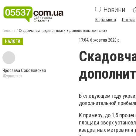
Новини
Карта міста
Погода
Головна
Скадовчанам придется платить дополнительные налоги
17:04, 6 жовтня 2020 р.
НАЛОГИ
Скадовча
дополнит
Ярослава Соколовская
Журналист
В следующем году украин
дополнительной прибыли.
К примеру, до 1,5 проце
площади сверх установл
квадратных метров или 