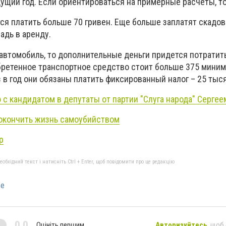
дущий год. Если ориентироваться на примерные расчеты, т
ся платить больше 70 гривен. Еще больше заплатят скадов
дь в аренду.
 автомобиль, то дополнительные деньги придется потратит
бретенное транспортное средство стоит больше 375 мини
аз в год они обязаны платить фиксированный налог – 25 тыс
 с кандидатом в депутаты от партии "Слуга народа" Серге
окончить жизнь самоубийством
р
бхідний текст і натисніть Ctrl + Enter, щоб повідомити про це редакцію
ье
0,0
Оцініть першим
Авторизуйтесь
, щоб