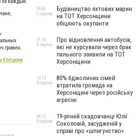
о за каждый
Будівництво яхтових марин
09:56
чане,
5 серпня
на ТОТ Херсонщини
обіцяють окупанти
ь
Про відновлення автобусів,
мальных
21:14
3 серпня
які не курсували через брак
яч гривен.
пального заявили на ТОТ
ем Клецким
Херсонщини
80% бджолиних сімей
13:13
3 серпня
втратила громада на
Херсонщині через російську
агресію
19-річній скадовчанці Юлії
08:12
3 серпня
Соколовій, засудженій у
справі про «шпигунство»
 оцінити