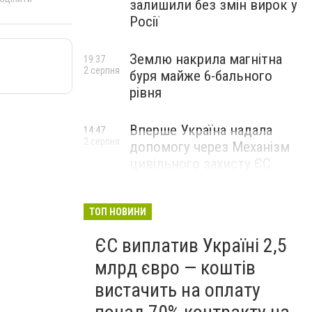
залишили без змін вирок у
Росії
Землю накрила магнітна
19:37
2 серпня
буря майже 6-бального
рівня
Вперше Україна надала
14:47
2 серпня
допомогу через Механізм
цивільного захисту ЄС
ТОП НОВИНИ
ЄС виплатив Україні 2,5
млрд євро — коштів
вистачить на оплату