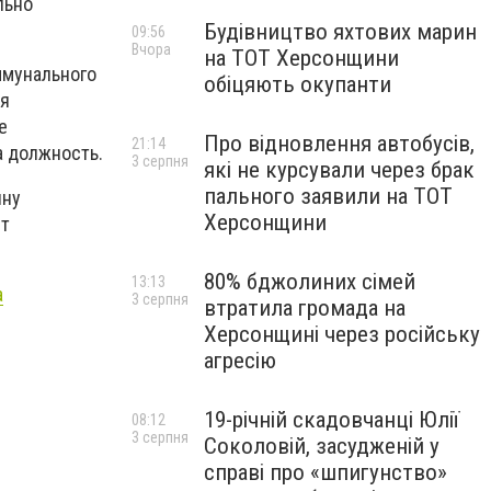
льно
Будівництво яхтових марин
09:56
Вчора
на ТОТ Херсонщини
ммунального
обіцяють окупанти
ия
е
Про відновлення автобусів,
21:14
а должность.
3 серпня
які не курсували через брак
пального заявили на ТОТ
ину
Херсонщини
ет
80% бджолиних сімей
13:13
а
3 серпня
втратила громада на
Херсонщині через російську
агресію
19-річній скадовчанці Юлії
08:12
3 серпня
Соколовій, засудженій у
справі про «шпигунство»