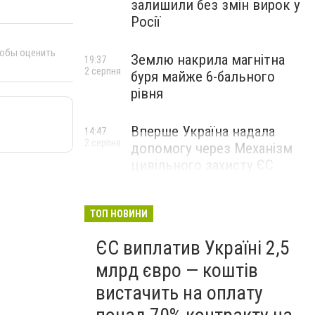
залишили без змін вирок у
Росії
тобы оценить
Землю накрила магнітна
19:37
2 серпня
буря майже 6-бального
рівня
Вперше Україна надала
14:47
2 серпня
допомогу через Механізм
цивільного захисту ЄС
ТОП НОВИНИ
ЄС виплатив Україні 2,5
млрд євро — коштів
вистачить на оплату