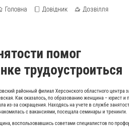
Головна
Довідник
Дозвілля
нятости помог
нке трудоустроиться
довский районный филиал Херсонского областного центра 
евская. Как оказалось, по образованию женщина – юрист 
ла из-за сокращения. Находясь на учете в службе занятост
знакомилась с вакансиями, посещала семинары и тренинги.
щина, воспользовавшись советами специалистов по профо