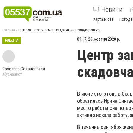
Новини
Карта міста
Погода
Головна
Центр занятости помог скадовчанке трудоустроиться
09:17, 26 жовтня 2020 р.
РАБОТА
Центр за
скадовча
Ярослава Соколовская
Журналист
В июне этого года в Ска
обратилась Ирина Синга
место работы она потеря
активно искала работу, 
В течение сентября жен