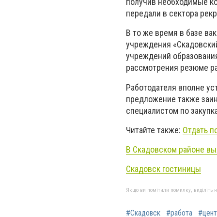
получив необходимые ко
передали в сектора рекр
В то же время в базе в
учреждения «Скадовски
учреждений образования
рассмотрения резюме ра
Работодателя вполне ус
предложение также заинт
специалистом по закупк
Читайте также:
Отдать п
В Скадовском районе вы
Скадовск гостиницы
Якщо ви помітили помилку, виділіть нео
#Скадовск
#работа
#цент