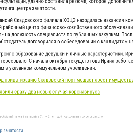
нсультации, удачно составила резюме, которое дополните
утинга центра занятости.
акансий Скадовского филиала ХОЦЗ находилась вакансия ко
й районный центр финансово-хозяйственного обслуживан
» на должность специалиста по публичных закупкам. Посл
ботодатель договорился о собеседовании с кандидатом н
троило образование девушки и личные характеристики. Ир
ересовало. С начала октября текущего года Ирина работа
ам в указанном коммунальном учреждении.
од приватизацию Скадовский порт мешает арест имуществ
явили сразу два новых случая коронавируса
бхідний текст і натисніть Ctrl + Enter, щоб повідомити про це редакцію
р занятости