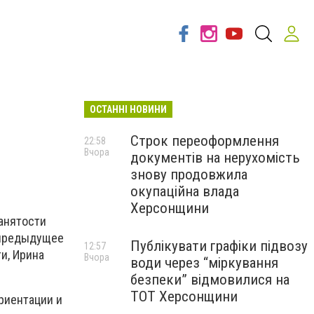
ОСТАННІ НОВИНИ
Строк переоформлення
22:58
Вчора
документів на нерухомість
знову продовжила
окупаційна влада
Херсонщини
занятости
и предыдущее
Публікувати графіки підвозу
12:57
и, Ирина
Вчора
води через “міркування
безпеки” відмовилися на
ТОТ Херсонщини
риентации и