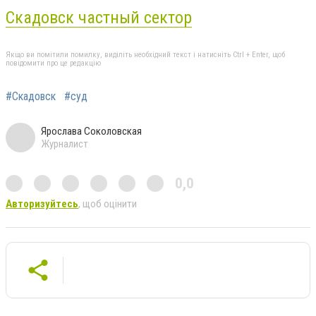
Скадовск частный сектор
Якщо ви помітили помилку, виділіть необхідний текст і натисніть Ctrl + Enter, щоб
повідомити про це редакцію
#Скадовск
#суд
Ярослава Соколовская
Журналист
0,0
Авторизуйтесь
, щоб оцінити