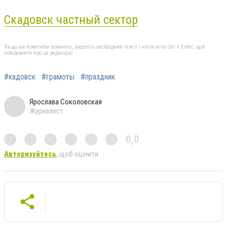
Скадовск частный сектор
Якщо ви помітили помилку, виділіть необхідний текст і натисніть Ctrl + Enter, щоб
повідомити про це редакцію
#кадовск
#грамоты
#праздник
Ярослава Соколовская
Журналист
0,0
Авторизуйтесь
, щоб оцінити