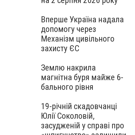
на 2 серпня 2026 року
Вперше Україна надала
допомогу через
Механізм цивільного
захисту ЄС
Землю накрила
магнітна буря майже 6-
бального рівня
19-річній скадовчанці
Юлії Соколовій,
засудженій у справі про