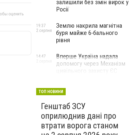
залишили без змін вирок у
Росії
тобы оценить
Землю накрила магнітна
19:37
2 серпня
буря майже 6-бального
рівня
Вперше Україна надала
14:47
2 серпня
допомогу через Механізм
цивільного захисту ЄС
ТОП НОВИНИ
Генштаб ЗСУ
оприлюднив дані про
втрати ворога станом