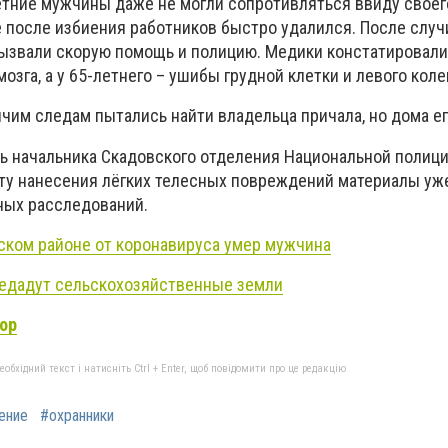
-летние мужчины даже не могли сопротивляться ввиду свое
е после избиения работников быстро удалился. После слу
ызвали скорую помощь и полицию. Медики констатировали 
озга, а у 65-летнего – ушибы грудной клетки и левого коле
чим следам пытались найти владельца причала, но дома ег
ь начальника Скадовского отделения Национальной полици
акту нанесения лёгких телесных повреждений материалы уж
ных расследований.
ском районе от коронавируса умер мужчина
редадут сельскохозяйственные земли
ор
бхідний текст і натисніть Ctrl + Enter, щоб повідомити про це редакцію
ение
#охранники