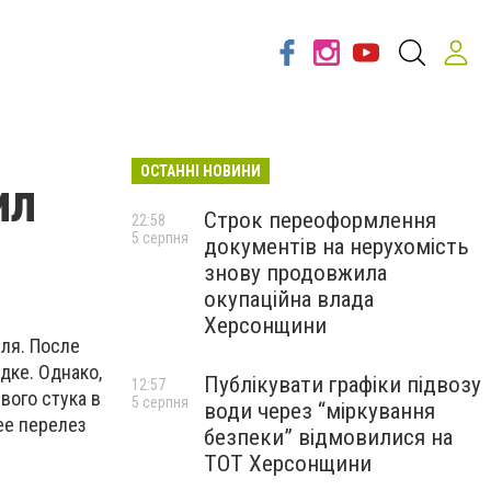
ОСТАННІ НОВИНИ
ил
Строк переоформлення
22:58
5 серпня
документів на нерухомість
знову продовжила
окупаційна влада
Херсонщини
ля. После
дке. Однако,
Публікувати графіки підвозу
12:57
вого стука в
5 серпня
води через “міркування
ее перелез
безпеки” відмовилися на
ТОТ Херсонщини