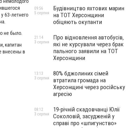
го немолодого
Будівництво яхтових марин
чившегося
09:56
5 серпня
на ТОТ Херсонщини
у 63-летнего
обіцяють окупанти
на.
о не было.
Про відновлення автобусів,
21:14
3 серпня
які не курсували через брак
и, капитан
пального заявили на ТОТ
е внесены в
Херсонщини
80% бджолиних сімей
13:13
3 серпня
втратила громада на
Херсонщині через російську
агресію
19-річній скадовчанці Юлії
08:12
3 серпня
Соколовій, засудженій у
справі про «шпигунство»