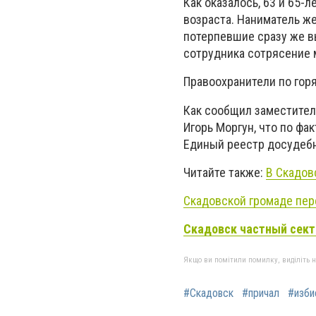
Как оказалось, 63 и 65
возраста. Наниматель ж
потерпевшие сразу же в
сотрудника сотрясение м
Правоохранители по горя
Как сообщил заместител
Игорь Моргун, что по ф
Единый реестр досудеб
Читайте также:
В Скадов
Скадовской громаде пе
Скадовск частный сект
Якщо ви помітили помилку, виділіть нео
#Скадовск
#причал
#изби