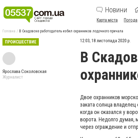
Новини
Карта міста
Погода
Головна
В Скадовске работодатель избил охранников лодочного причала
12:03, 18 листопада 2020 р.
ПРОИСШЕСТВИЕ
В Скадов
охранник
Ярослава Соколовская
Журналист
Двое охранников морског
заката солнца владелец 
когда он оказался у вор
ворота. Недолго думая, 
через ограждение и отпр