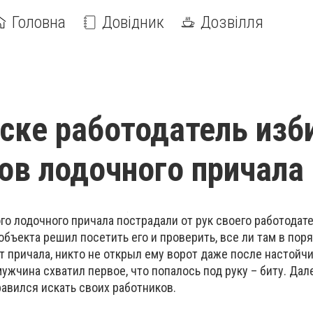
Головна
Довідник
Дозвілля
ске работодатель изб
ов лодочного причала
о лодочного причала пострадали от рук своего работодате
объекта решил посетить его и проверить, все ли там в поря
от причала, никто не открыл ему ворот даже после настойчи
мужчина схватил первое, что попалось под руку – биту. Дал
авился искать своих работников.