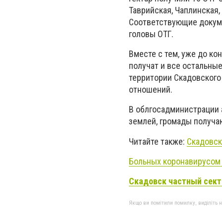
Таврийская, Чаплинская
Соответствующие докуме
головы ОТГ.
Вместе с тем, уже до к
получат и все остальны
территории Скадовского
отношений.
В облгосадминистрации 
землей, громады получа
Читайте также:
Скадовск
Больных коронавирусом 
Скадовск частный сект
Якщо ви помітили помилку, виділіть нео