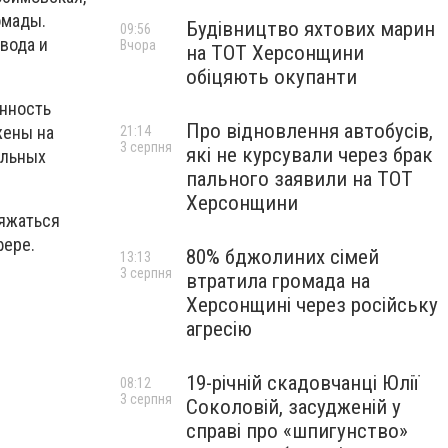
омады.
Будівництво яхтових марин
09:56
вода и
Вчора
на ТОТ Херсонщини
обіцяють окупанти
енность
Про відновлення автобусів,
жены на
21:14
3 серпня
які не курсували через брак
ельных
пального заявили на ТОТ
Херсонщини
ряжаться
фере.
80% бджолиних сімей
13:13
3 серпня
втратила громада на
Херсонщині через російську
агресію
19-річній скадовчанці Юлії
08:12
3 серпня
Соколовій, засудженій у
справі про «шпигунство»