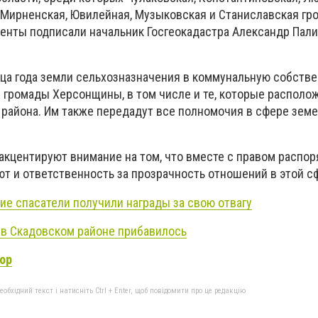
, Мирненская, Ювилейная, Музыковская и Станиславская гр
нты подписали начальник Госгеокадастра Александр Пали
онца года земли сельхозназначения в коммунальную собств
е громады Херсонщины, в том числе и те, которые располо
 района. Им также передадут все полномочия в сфере зем
акцентируют внимание на том, что вместе с правом распо
ют и ответственность за прозрачность отношений в этой с
ие спасатели получили награды за свою отвагу
в Скадовском районе прибавилось
ор
бхідний текст і натисніть Ctrl + Enter, щоб повідомити про це редакцію