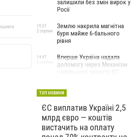
залишили без змін вирок у
Росії
Землю накрила магнітна
19:37
 оцінити
2 серпня
буря майже 6-бального
рівня
Вперше Україна надала
14:47
2 серпня
допомогу через Механізм
цивільного захисту ЄС
ТОП НОВИНИ
ЄС виплатив Україні 2,5
млрд євро — коштів
вистачить на оплату