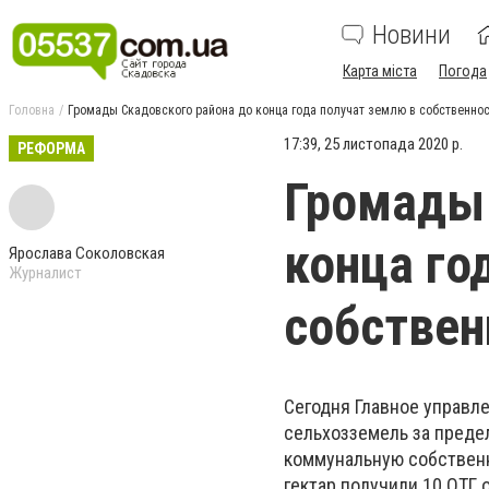
Новини
Карта міста
Погода
Головна
Громады Скадовского района до конца года получат землю в собственнос
17:39, 25 листопада 2020 р.
РЕФОРМА
Громады 
конца го
Ярослава Соколовская
Журналист
собствен
Сегодня Главное управл
сельхозземель за преде
коммунальную собственн
гектар получили 10 ОТГ 