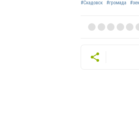
#Скадовск
#громада
#зе