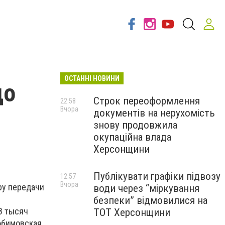
ОСТАННІ НОВИНИ
до
Строк переоформлення
22:58
Вчора
документів на нерухомість
знову продовжила
окупаційна влада
Херсонщини
Публікувати графіки підвозу
12:57
Вчора
ру передачи
води через “міркування
безпеки” відмовилися на
8 тысяч
ТОТ Херсонщини
юбимовская,