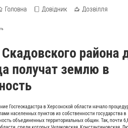
Головна
Довідник
Дозвілля
ть
Скадовского района 
да получат землю в
ность
ение Госгеокадастра в Херсонской области начало процеду
лами населенных пунктов из собственности государства в
ость объединенных территориальных общин. Так, почти 6,
области, среди которых Чулаковская, Константиновская, Л