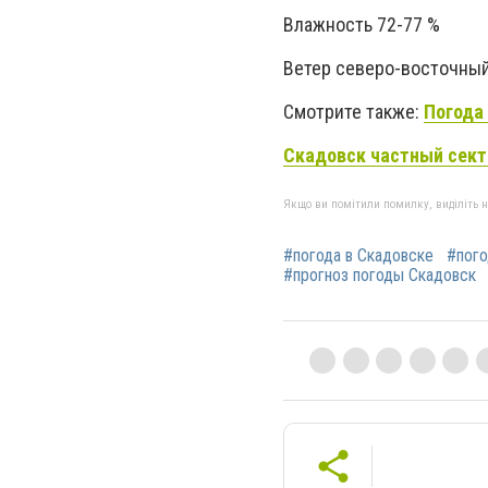
Влажность 72-77 %
Ветер северо-восточный,
Смотрите также:
Погода
Скадовск частный сект
Якщо ви помітили помилку, виділіть нео
#погода в Скадовске
#пого
#прогноз погоды Скадовск