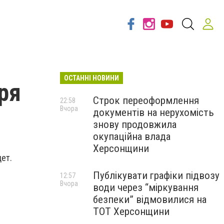
ОСТАННІ НОВИНИ
ря
Строк переоформлення
22:58
Вчора
документів на нерухомість
знову продовжила
окупаційна влада
Херсонщини
дет.
Публікувати графіки підвозу
12:57
Вчора
води через “міркування
безпеки” відмовилися на
ТОТ Херсонщини