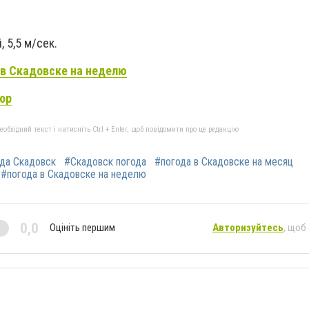
 5,5 м/сек.
 в Скадовске на неделю
ор
бхідний текст і натисніть Ctrl + Enter, щоб повідомити про це редакцію
да Скадовск
#Скадовск погода
#погода в Скадовске на месяц
#погода в Скадовске на неделю
0,0
Оцініть першим
Авторизуйтесь
, щоб