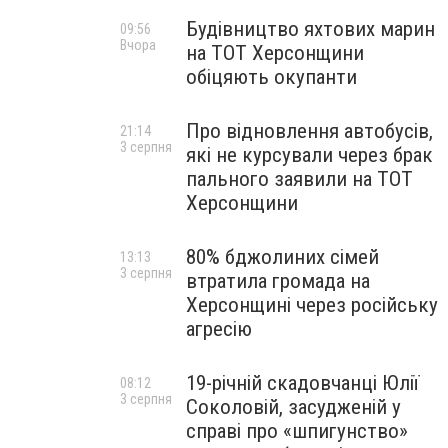
Будівництво яхтових марин
09:56
Вчора
на ТОТ Херсонщини
обіцяють окупанти
Про відновлення автобусів,
21:14
3 серпня
які не курсували через брак
пального заявили на ТОТ
Херсонщини
80% бджолиних сімей
13:13
3 серпня
втратила громада на
Херсонщині через російську
агресію
19-річній скадовчанці Юлії
08:12
3 серпня
Соколовій, засудженій у
справі про «шпигунство»