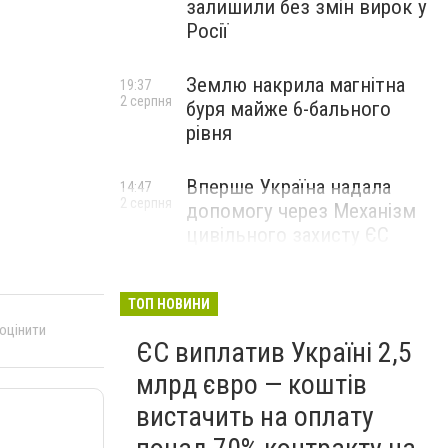
залишили без змін вирок у
Росії
Землю накрила магнітна
19:37
2 серпня
буря майже 6-бального
рівня
Вперше Україна надала
14:47
2 серпня
допомогу через Механізм
цивільного захисту ЄС
ТОП НОВИНИ
 оцінити
ЄС виплатив Україні 2,5
млрд євро — коштів
вистачить на оплату