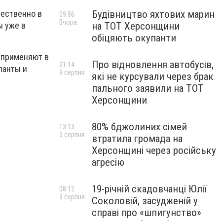
Будівництво яхтових марин
щественно в
09:56
Вчора
на ТОТ Херсонщини
ы уже в
обіцяють окупанти
 применяют в
Про відновлення автобусів,
21:14
ланты и
3 серпня
які не курсували через брак
пального заявили на ТОТ
Херсонщини
80% бджолиних сімей
13:13
3 серпня
втратила громада на
Херсонщині через російську
агресію
19-річній скадовчанці Юлії
08:12
3 серпня
Соколовій, засудженій у
справі про «шпигунство»