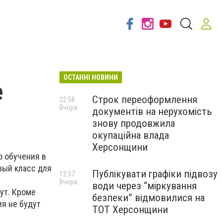
ОСТАННІ НОВИНИ
е
Строк переоформлення
22:58
Вчора
документів на нерухомість
знову продовжила
окупаційна влада
Херсонщини
о обучения в
вый класс для
Публікувати графіки підвозу
12:57
Вчора
води через “міркування
дут. Кроме
безпеки” відмовилися на
ия не будут
ТОТ Херсонщини