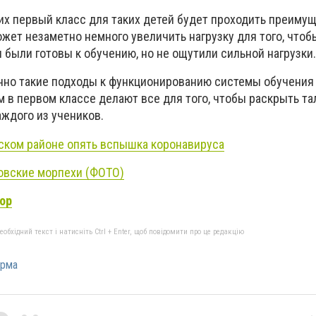
их первый класс для таких детей будет проходить преиму
жет незаметно немного увеличить нагрузку для того, чтоб
были готовы к обучению, но не ощутили сильной нагрузки.
енно такие подходы к функционированию системы обучения
м в первом классе делают все для того, чтобы раскрыть та
ждого из учеников.
ском районе опять вспышка коронавируса
овские морпехи (ФОТО)
ор
бхідний текст і натисніть Ctrl + Enter, щоб повідомити про це редакцію
рма