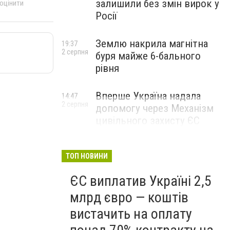
залишили без змін вирок у
 оцінити
Росії
Землю накрила магнітна
19:37
2 серпня
буря майже 6-бального
рівня
Вперше Україна надала
14:47
2 серпня
допомогу через Механізм
цивільного захисту ЄС
ТОП НОВИНИ
ЄС виплатив Україні 2,5
млрд євро — коштів
вистачить на оплату