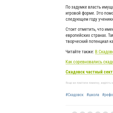
По задумке власть имущ
игровой форме. Это помо
следующем году ученики 
Стоит отметить, что им
европейских странах. Та
творческий потенциал ка
Читайте также:
В Скадов
Как соревновались скад
Скадовск частный сект
Якщо ви помітили помилку, виділіть нео
#Скадовск
#школа
#рефо