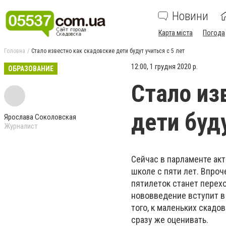
Новини
Карта міста
Погода
Головна
Стало известно как скадовские дети будут учиться с 5 лет
12:00, 1 грудня 2020 р.
ОБРАЗОВАНИЕ
Стало из
дети буду
Ярослава Соколовская
Журналист
Сейчас в парламенте ак
школе с пяти лет. Впро
пятилеток станет перехо
нововведение вступит в 
того, к маленьких скадо
сразу же оценивать.