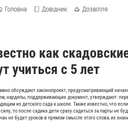
Головна
Довідник
Дозвілля
вестно как скадовски
т учиться с 5 лет
тивно обсуждают законопроект, предусматривающий начал
чем, нардепы, поддерживающие документ, утверждают: пер
дящим из детского сада к школе. Также известно, что если
силу, то после садика дети сразу садиться за парты не бу
вчан не будет уроков в прямом смысле этого слова, их знан