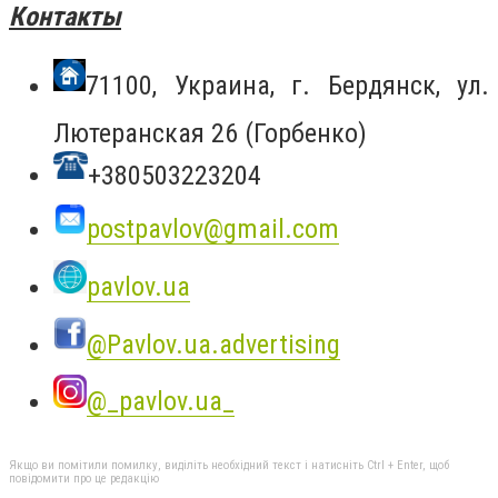
Контакты
71100, Украина, г. Бердянск, ул.
Лютеранская 26 (Горбенко)
+380503223204
postpavlov@gmail.com
pavlov.ua
@Pavlov.ua.advertising
@_pavlov.ua_
Якщо ви помітили помилку, виділіть необхідний текст і натисніть Ctrl + Enter, щоб
повідомити про це редакцію