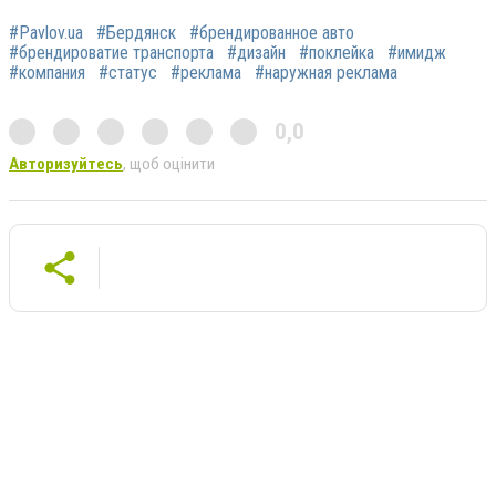
#Pavlov.ua
#Бердянск
#брендированное авто
#брендироватие транспорта
#дизайн
#поклейка
#имидж
#компания
#статус
#реклама
#наружная реклама
0,0
Авторизуйтесь
, щоб оцінити