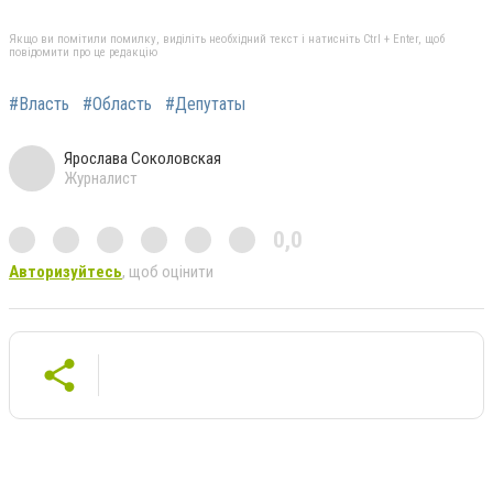
Якщо ви помітили помилку, виділіть необхідний текст і натисніть Ctrl + Enter, щоб
повідомити про це редакцію
#Власть
#Область
#Депутаты
Ярослава Соколовская
Журналист
0,0
Авторизуйтесь
, щоб оцінити