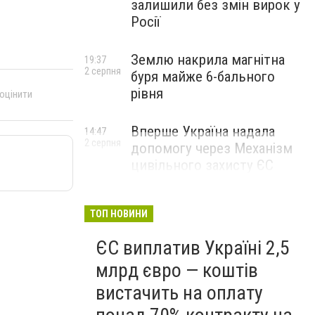
залишили без змін вирок у
Росії
Землю накрила магнітна
19:37
2 серпня
буря майже 6-бального
рівня
 оцінити
Вперше Україна надала
14:47
2 серпня
допомогу через Механізм
цивільного захисту ЄС
ТОП НОВИНИ
ЄС виплатив Україні 2,5
млрд євро — коштів
вистачить на оплату