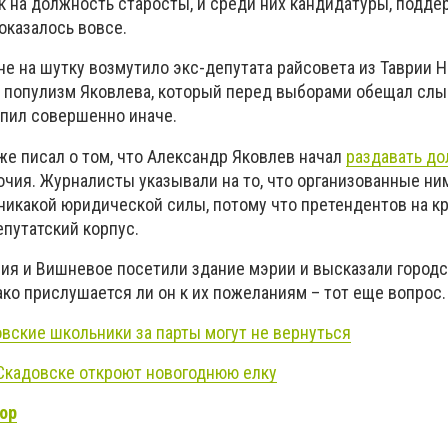
к на должность старосты, и среди них кандидатуры, подд
оказалось вовсе.
не на шутку возмутило экс-депутата райсовета из Таврии 
 популизм Яковлева, который перед выборами обещал слы
упил совершенно иначе.
же писал о том, что Александр Яковлев начал
раздавать д
очия. Журналисты указывали на то, что организованные ни
никакой юридической силы, потому что претендентов на к
епутатский корпус.
рия и Вишневое посетили здание мэрии и высказали город
ако прислушается ли он к их пожеланиям – тот еще вопрос.
вские школьники за парты могут не вернуться
 Скадовске откроют новогоднюю елку
ор