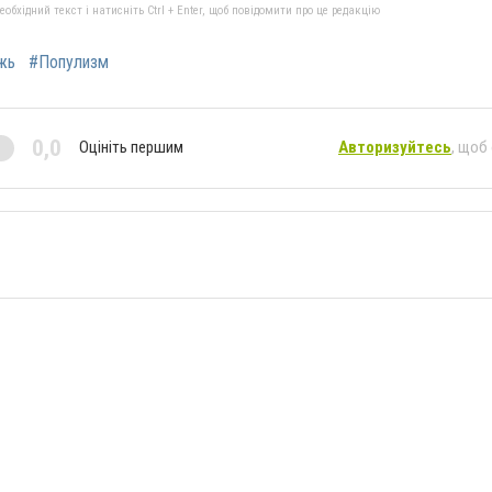
бхідний текст і натисніть Ctrl + Enter, щоб повідомити про це редакцію
жь
#Популизм
0,0
Оцініть першим
Авторизуйтесь
, щоб