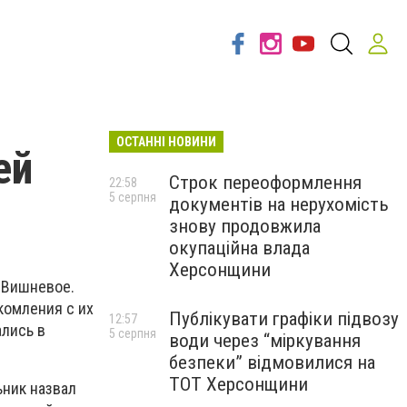
ОСТАННІ НОВИНИ
ей
Строк переоформлення
22:58
5 серпня
документів на нерухомість
знову продовжила
окупаційна влада
Херсонщини
 Вишневое.
комления с их
Публікувати графіки підвозу
12:57
ались в
5 серпня
води через “міркування
безпеки” відмовилися на
ТОТ Херсонщини
ьник назвал