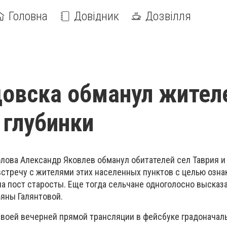
Головна
Довідник
Дозвілля
овска обманул жител
 глубинки
олова Александр Яковлев обманул обитателей сел Таврия и
встречу с жителями этих населенных пунктов с целью озна
а пост старосты. Еще тогда сельчане одноголосно высказ
яны Галянтовой.
своей вечерней прямой трансляции в фейсбуке градоначал