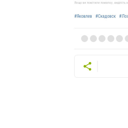
Якщо ви помітили помилку, виділіть нео
#Яковлев
#Скадовск
#Ло