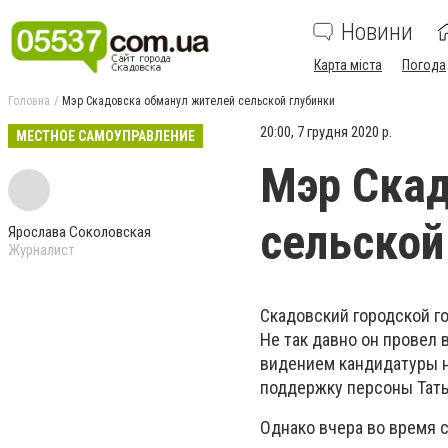
Новини
Карта міста
Погода
Головна
Мэр Скадовска обманул жителей сельской глубинки
20:00, 7 грудня 2020 р.
МЕСТНОЕ САМОУПРАВЛЕНИЕ
Мэр Скад
сельской
Ярослава Соколовская
Журналист
Скадовский городской г
Не так давно он провел 
видением кандидатуры н
поддержку персоны Тать
Однако вчера во время 