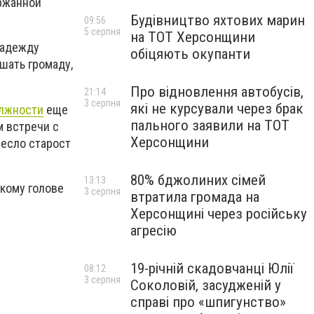
ержанной
Будівництво яхтових марин
09:56
5 серпня
на ТОТ Херсонщини
Надежду
обіцяють окупанти
шать громаду,
Про відновлення автобусів,
21:14
3 серпня
які не курсували через брак
олжности
еще
пального заявили на ТОТ
м встречи с
Херсонщини
ресло старост
80% бджолиних сімей
13:13
скому голове
3 серпня
втратила громада на
Херсонщині через російську
агресію
19-річній скадовчанці Юлії
08:12
3 серпня
Соколовій, засудженій у
справі про «шпигунство»