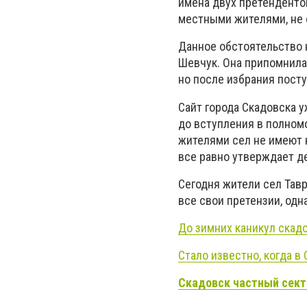
имена двух претенденто
местными жителями, не 
Данное обстоятельство 
Шевчук. Она припомнила
но после избрания пост
Сайт города Скадовска у
до вступления в полном
жителями сел не имеют 
все равно утверждает д
Сегодня жители сел Тав
все свои претензии, одн
До зимних каникул скадо
Стало известно, когда в
Скадовск частный сект