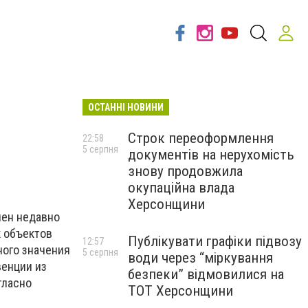
ОСТАННІ НОВИНИ
Строк переоформлення
22:58
5 серпня
документів на нерухомість
знову продовжила
окупаційна влада
Херсонщини
нен недавно
к объектов
Публікувати графіки підвозу
12:57
ного значения
5 серпня
води через “міркування
венции из
безпеки” відмовилися на
гласно
ТОТ Херсонщини