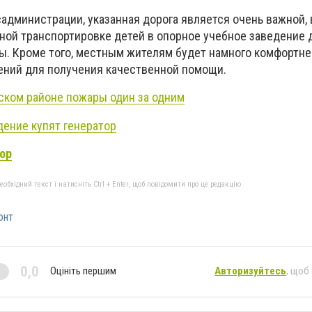
администрации, указанная дорога является очень важной,
ной транспортировке детей в опорное учебное заведение 
ы. Кроме того, местным жителям будет намного комфортне
ений для получения качественной помощи.
ском районе пожары один за одним
ение купят генератор
ор
бхідний текст і натисніть Ctrl + Enter, щоб повідомити про це редакцію
онт
0,0
Оцініть першим
Авторизуйтесь
, щоб