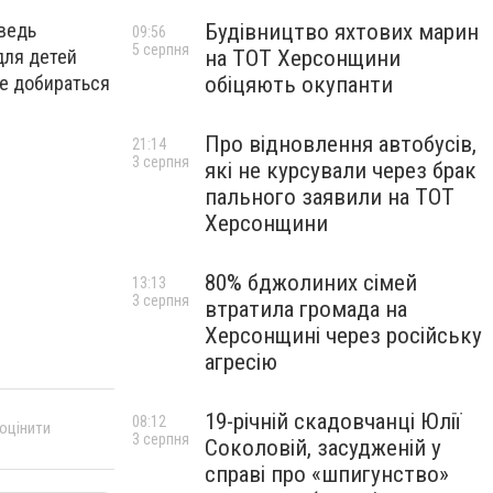
Будівництво яхтових марин
 ведь
09:56
5 серпня
на ТОТ Херсонщини
для детей
обіцяють окупанти
е добираться
Про відновлення автобусів,
21:14
3 серпня
які не курсували через брак
пального заявили на ТОТ
Херсонщини
80% бджолиних сімей
13:13
3 серпня
втратила громада на
Херсонщині через російську
агресію
19-річній скадовчанці Юлії
08:12
 оцінити
3 серпня
Соколовій, засудженій у
справі про «шпигунство»