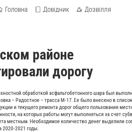
Головна
Довідник
Дозвілля
ском районе
ировали дорогу
хностной обработкой асфальтобетонного шара был выпол
овка – Радостное – трасса М-17. Ее было внесено в списо
рукции и текущего ремонта дорог общего пользования мест
нности, на которых работы могут выполняться за счет суб
та местным. Необходимое количество денег выделили со
 2020-2021 годы.