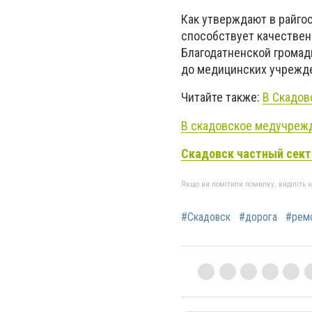
Как утверждают в райгос
способствует качествен
Благодатненской громад
до медицинских учрежд
Читайте также:
В Скадов
В скадовское медучрежд
Скадовск частный сект
Якщо ви помітили помилку, виділіть нео
#Скадовск
#дорога
#рем