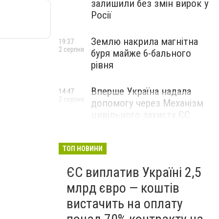
залишили без змін вирок у
Росії
Землю накрила магнітна
19:37
2 серпня
буря майже 6-бального
рівня
Вперше Україна надала
14:47
2 серпня
допомогу через Механізм
цивільного захисту ЄС
ТОП НОВИНИ
ЄС виплатив Україні 2,5
млрд євро — коштів
вистачить на оплату