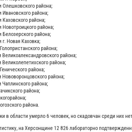
и Олешковского района;
и Ивановского района;
и Каховского района;
и Новотроицкого района;
и Белозерского района;
 г. Новая Каховка;
 Голопристанского района;
и Великоалександровского района;
и Великолепетихского района;
 Генического района;
и Нововоронцовского района;
и Чаплинского района;
ачикского района;
когорайона;
огозского района.
и в области умерло 6 человек, но скадовчан среди них не
тистику, на Херсонщине 12 826 лабораторно подтвержден