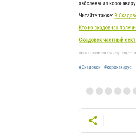
заболевания коронавирус
Читайте также:
В Скадов
Кто из скадовчан получи
Скадовск частный сект
Якщо ви помітили помилку, виділіть нео
#Скадовск
#коронавирус