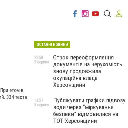
ОСТАННІ НОВИНИ
Строк переоформлення
22:58
5 серпня
документів на нерухомість
знову продовжила
окупаційна влада
Херсонщини
 При этом в
й. 334 теста
Публікувати графіки підвозу
12:57
5 серпня
води через “міркування
безпеки” відмовилися на
ТОТ Херсонщини