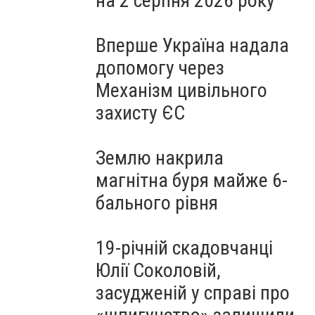
на 2 серпня 2026 року
Вперше Україна надала
допомогу через
Механізм цивільного
захисту ЄС
Землю накрила
магнітна буря майже 6-
бального рівня
19-річній скадовчанці
Юлії Соколовій,
засудженій у справі про