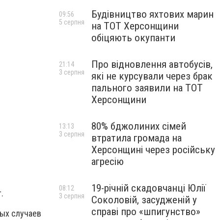
Будівництво яхтових марин
09:56
5 серпня
на ТОТ Херсонщини
обіцяють окупанти
Про відновлення автобусів,
21:14
3 серпня
які не курсували через брак
пального заявили на ТОТ
Херсонщини
80% бджолиних сімей
13:13
3 серпня
втратила громада на
Херсонщині через російську
агресію
19-річній скадовчанці Юлії
08:12
т.
3 серпня
Соколовій, засудженій у
справі про «шпигунство»
ных случаев