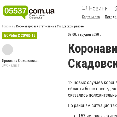
Новини
Карта міста
Погода
Головна
Коронавирусная статистика в Скадовском районе
08:00, 9 грудня 2020 р.
БОРЬБА С COVID-19
Коронави
Скадовс
Ярослава Соколовская
Журналист
12 новых случаев корона
области было проведено
оказались положительны
По районам ситуация так
157 человек - жител