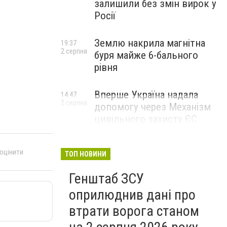
залишили без змін вирок у
Росії
Землю накрила магнітна
19:37
2 серпня
буря майже 6-бального
рівня
Вперше Україна надала
14:47
2 серпня
допомогу через Механізм
цивільного захисту ЄС
 оцінити
ТОП НОВИНИ
Генштаб ЗСУ
оприлюднив дані про
втрати ворога станом