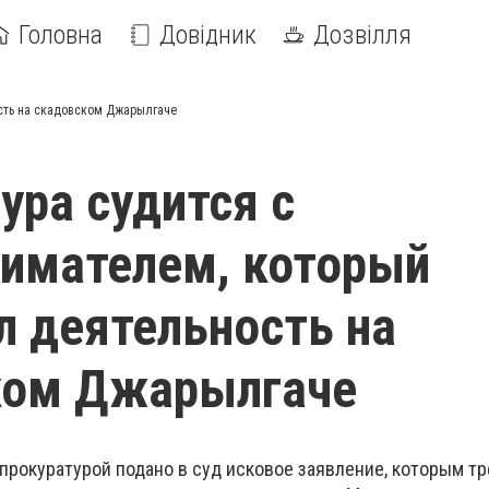
Головна
Довідник
Дозвілля
ость на скадовском Джарылгаче
ура судится с
имателем, который
л деятельность на
ком Джарылгаче
прокуратурой подано в суд исковое заявление, которым т