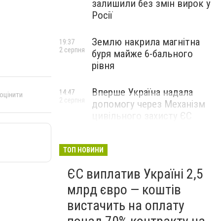
залишили без змін вирок у
Росії
Землю накрила магнітна
19:37
2 серпня
буря майже 6-бального
рівня
Вперше Україна надала
14:47
 оцінити
2 серпня
допомогу через Механізм
цивільного захисту ЄС
ТОП НОВИНИ
ЄС виплатив Україні 2,5
млрд євро — коштів
вистачить на оплату