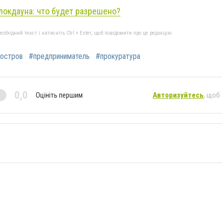
локдауна: что будет разрешено?
бхідний текст і натисніть Ctrl + Enter, щоб повідомити про це редакцію
остров
#предприниматель
#прокуратура
0,0
Оцініть першим
Авторизуйтесь
, щоб