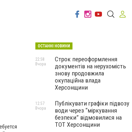
ОСТАННІ НОВИНИ
Строк переоформлення
22:58
Вчора
документів на нерухомість
знову продовжила
окупаційна влада
Херсонщини
Публікувати графіки підвозу
12:57
Вчора
води через “міркування
безпеки” відмовилися на
ТОТ Херсонщини
ребуется