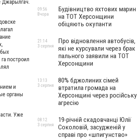
е Джарылгач.
Будівництво яхтових марин
09:56
Вчора
на ТОТ Херсонщини
довске
обіцяють окупанти
лагал
вание
Про відновлення автобусів,
21:14
,
3 серпня
які не курсували через брак
юбых
пального заявили на ТОТ
 га построил
Херсонщини
влял
80% бджолиних сімей
13:13
3 серпня
ением и
втратила громада на
ые органы
Херсонщині через російську
агресію
асти. Уже
19-річній скадовчанці Юлії
08:12
3 серпня
Соколовій, засудженій у
справі про «шпигунство»