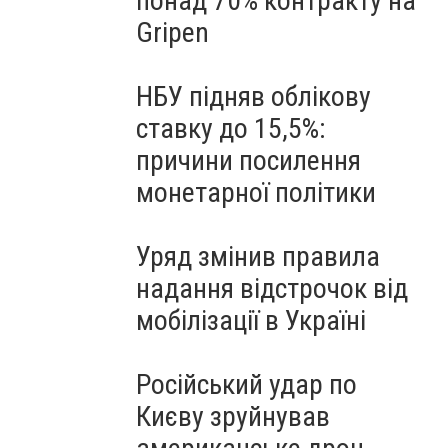
понад 70% контракту на
Gripen
НБУ підняв облікову
ставку до 15,5%:
причини посилення
монетарної політики
Уряд змінив правила
надання відстрочок від
мобілізації в Україні
Російський удар по
Києву зруйнував