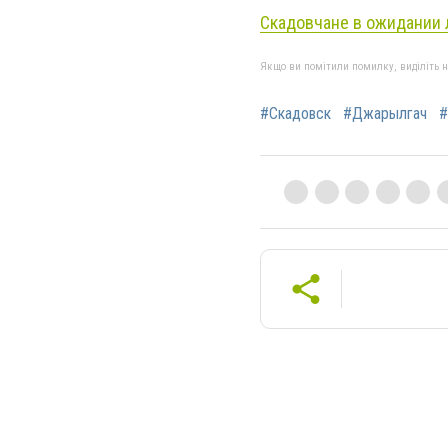
Скадовчане в ожидании 
Якщо ви помітили помилку, виділіть нео
#Скадовск
#Джарылгач
#