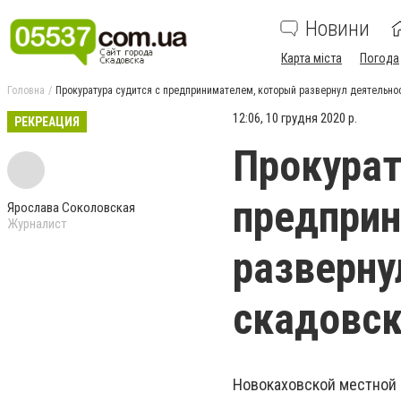
Новини
Карта міста
Погода
Головна
Прокуратура судится с предпринимателем, который развернул деятельн
12:06, 10 грудня 2020 р.
РЕКРЕАЦИЯ
Прокурат
предприн
Ярослава Соколовская
Журналист
разверну
скадовс
Новокаховской местной 