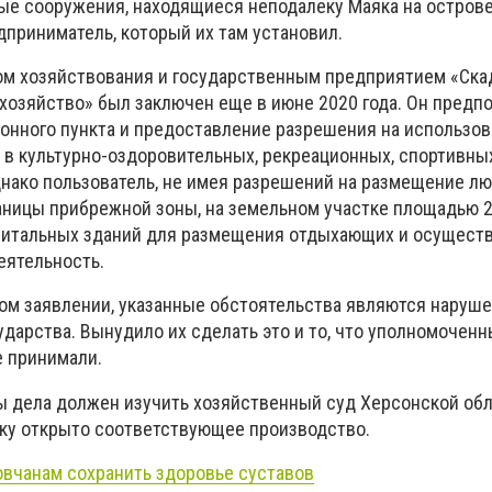
е сооружения, находящиеся неподалеку Маяка на остров
дприниматель, который их там установил.
ом хозяйствования и государственным предприятием «Ска
хозяйство» был заключен еще в июне 2020 года. Он предпо
онного пункта и предоставление разрешения на использо
 в культурно-оздоровительных, рекреационных, спортивных
днако пользователь, не имея разрешений на размещение л
аницы прибрежной зоны, на земельном участке площадью 2
питальных зданий для размещения отдыхающих и осущест
еятельность.
вом заявлении, указанные обстоятельства являются наруш
дарства. Вынудило их сделать это и то, что уполномоченн
 принимали.
 дела должен изучить хозяйственный суд Херсонской обл
ску открыто соответствующее производство.
овчанам сохранить здоровье суставов