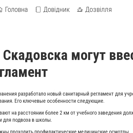
Головна
Довідник
Дозвілля
 Скадовска могут вве
гламент
анения разработало новый санитарный регламент для уч
вания. Его ключевые особенности следующие.
вают на расстоянии более 2 км от учебного заведения до
 для подвоза в школы.
лжны проходить профилактические медицинские осмотры.