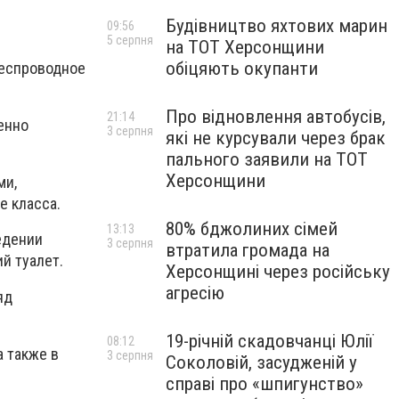
Будівництво яхтових марин
09:56
5 серпня
на ТОТ Херсонщини
обіцяють окупанти
беспроводное
Про відновлення автобусів,
21:14
енно
3 серпня
які не курсували через брак
пального заявили на ТОТ
Херсонщини
ми,
е класса.
80% бджолиних сімей
13:13
едении
3 серпня
втратила громада на
й туалет.
Херсонщині через російську
агресію
яд
19-річній скадовчанці Юлії
08:12
а также в
3 серпня
Соколовій, засудженій у
справі про «шпигунство»