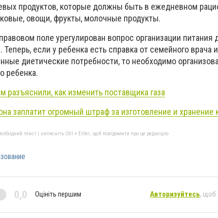
ищевых продуктов, которые должны быть в ежедневном раци
аковые, овощи, фрукты, молочные продукты.
правовом поле урегулирован вопрос организации питания 
Теперь, если у ребенка есть справка от семейного врача 
ленные диетические потребности, то необходимо организов
о ребенка.
м разъяснили, как изменить поставщика газа
она заплатит огромный штраф за изготовление и хранение 
бхідний текст і натисніть Ctrl + Enter, щоб повідомити про це редакцію
зование
0,0
Оцініть першим
Авторизуйтесь
, щоб