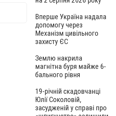
на 2 серпня 2026 року
Вперше Україна надала
допомогу через
Механізм цивільного
захисту ЄС
Землю накрила
магнітна буря майже 6-
бального рівня
19-річній скадовчанці
Юлії Соколовій,
засудженій у справі про