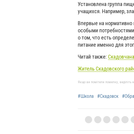
Установлена ​​группа п
учащихся. Например, зл
Впервые на нормативно 
особыми потребностями. 
о том, что есть опреде
питание именно для этог
Читай также:
Скадовчана
Житель Скадовского рай
Якщо ви помітили помилку, виділіть нео
#Школа
#Скадовск
#Обра