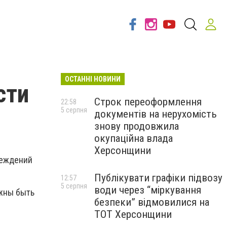
ОСТАННІ НОВИНИ
сти
Строк переоформлення
22:58
5 серпня
документів на нерухомість
знову продовжила
окупаційна влада
Херсонщини
реждений
Публікувати графіки підвозу
12:57
5 серпня
води через “міркування
лжны быть
безпеки” відмовилися на
ТОТ Херсонщини