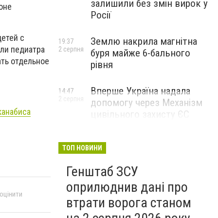
залишили без змін вирок у
оне
Росії
детей с
Землю накрила магнітна
19:37
или педиатра
2 серпня
буря майже 6-бального
ать отдельное
рівня
Вперше Україна надала
14:47
2 серпня
допомогу через Механізм
канабиса
цивільного захисту ЄС
ТОП НОВИНИ
Генштаб ЗСУ
оприлюднив дані про
 оцінити
втрати ворога станом