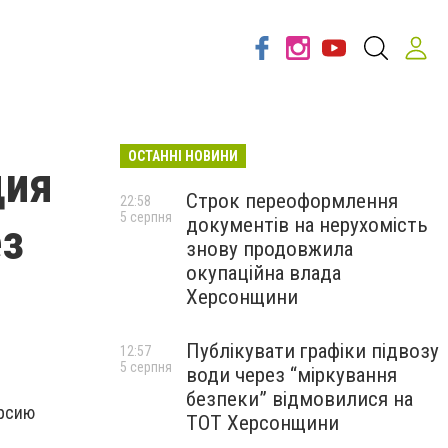
ОСТАННІ НОВИНИ
ция
Строк переоформлення
22:58
5 серпня
документів на нерухомість
ез
знову продовжила
окупаційна влада
Херсонщини
Публікувати графіки підвозу
12:57
5 серпня
води через “міркування
безпеки” відмовилися на
ерсию
ТОТ Херсонщини