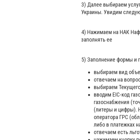
3) Далее выбираем услу
Украины. Увидим следу
4) Нажимаем на НАК Наф
заполнять ее
5) Заполнение формы и 
выбираем вид объе
отвечаем на вопрос
выбираем Текущего
вводим EIC-код газ
газоснабжения (точ
(литеры и цифры).
оператора ГРС (обл
либо в платежках н
отвечаем есть льго
нажимаем кнопку п