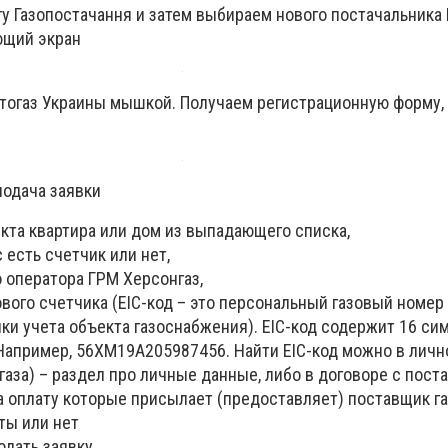
гу Газопостачання и затем выбираем нового постачальника
ющий экран
тогаз Украины мышкой. Получаем регистрационную форму,
подача заявки
кта квартира или дом из выпадающего списка,
 есть счетчик или нет,
 оператора ГРМ Херсонгаз,
ового счетчика (EIC-код – это персональный газовый номер
ки учета объекта газоснабжения). EIC-код содержит 16 си
 Например, 56XM19A205987456. Найти EIC-код можно в личн
газа) – раздел про личные данные, либо в договоре с пост
а оплату которые присылает (предоставляет) поставщик га
ты или нет
одать заявку