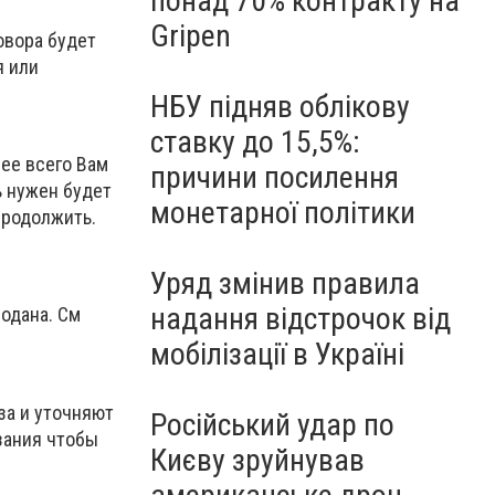
понад 70% контракту на
Gripen
овора будет
я или
НБУ підняв облікову
ставку до 15,5%:
рее всего Вам
причини посилення
ь нужен будет
монетарної політики
продолжить.
Уряд змінив правила
надання відстрочок від
одана. См
мобілізації в Україні
за и уточняют
Російський удар по
зания чтобы
Києву зруйнував