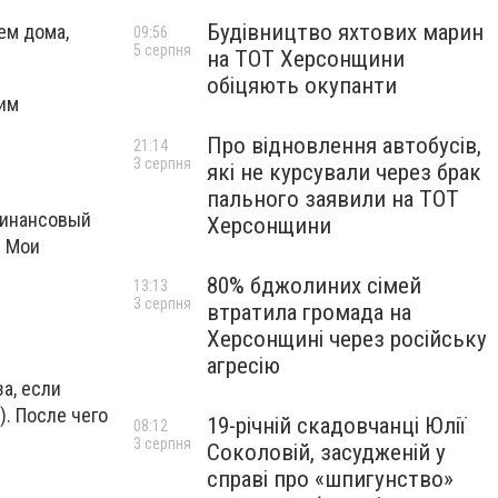
Будівництво яхтових марин
ем дома,
09:56
5 серпня
на ТОТ Херсонщини
обіцяють окупанти
дим
Про відновлення автобусів,
21:14
3 серпня
які не курсували через брак
пального заявили на ТОТ
 финансовый
Херсонщини
– Мои
80% бджолиних сімей
13:13
3 серпня
втратила громада на
Херсонщині через російську
агресію
а, если
. После чего
19-річній скадовчанці Юлії
08:12
3 серпня
Соколовій, засудженій у
справі про «шпигунство»