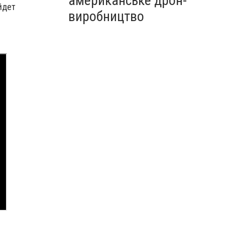
американське дрон-
йдет
виробництво