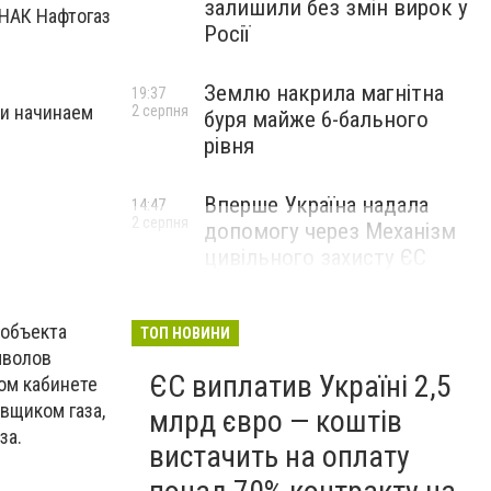
залишили без змін вирок у
 НАК Нафтогаз
Росії
Землю накрила магнітна
19:37
 и начинаем
2 серпня
буря майже 6-бального
рівня
Вперше Україна надала
14:47
2 серпня
допомогу через Механізм
цивільного захисту ЄС
 объекта
ТОП НОВИНИ
мволов
ЄС виплатив Україні 2,5
ом кабинете
авщиком газа,
млрд євро — коштів
за.
вистачить на оплату