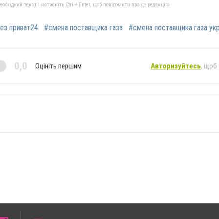
бхідний текст і натисніть Ctrl + Enter, щоб повідомити про це редакцію
ез приват24
#смена поставщика газа
#смена поставщика газа ук
0,0
Оцініть першим
Авторизуйтесь
, щоб