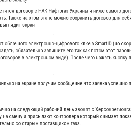
етится договор с НАК Нафтогаз Украины и ниже самого дог
ть. Также на этом этапе можно сохранить договор для себ
к выглядит экран
от облачного электронно-цифрового ключа SmartID (но ско
здать, обязательно запишите его так как потом этот парол
оговоров в электронном виде). После чего нажать кнопку 
вильно на экране получим сообщение что заявка успешно п
бычно на следующий рабочий день звонят с Херсонрегионга
ку на смену и присылают контролера который снимает пока
тельно со старым поставщиком газа.