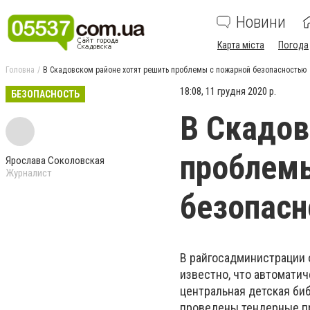
Новини
Карта міста
Погода
Головна
В Скадовском районе хотят решить проблемы с пожарной безопасностью
18:08, 11 грудня 2020 р.
БЕЗОПАСНОСТЬ
В Скадов
проблем
Ярослава Соколовская
Журналист
безопас
В райгосадминистрации 
известно, что автомати
центральная детская биб
проведены тендерные пр