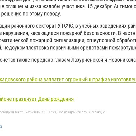
 не оглашены из-за жалобы участника. 15 декабря Антимон
 решение по этому поводу.
ации районного сектора ГУ ГСЧС, в учебных заведениях ра
нарушения, касающиеся пожарной безопасности. В частно
томатической пожарной сигнализации, огнеупорной обработ
й, недоукомплектовка первичными средствами пожаротуш
очетах также передано главам Лазурненской и Новоникол
кадовского района заплатит огромный штраф за изготовле
айоне празднует День рождения
бхідний текст і натисніть Ctrl + Enter, щоб повідомити про це редакцію
р