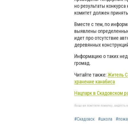
но результаты конкурса
комитет должен принять
Вместе с тем, по информ
выявлены определенные 
идет про отсутствие ав
деревянных конструкци
Информацию о таких нед
громад.
Читайте также:
Житель С
хранение канабиса
Нацпарк в Скадовском р
Якщо ви помітили помилку, виділіть нео
#Скадовск
#школа
#пожа