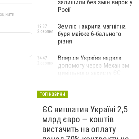
залишили без змін вирок у
Росії
 оцінити
Землю накрила магнітна
19:37
2 серпня
буря майже 6-бального
рівня
Вперше Україна надала
14:47
2 серпня
допомогу через Механізм
цивільного захисту ЄС
ТОП НОВИНИ
ЄС виплатив Україні 2,5
млрд євро — коштів
вистачить на оплату