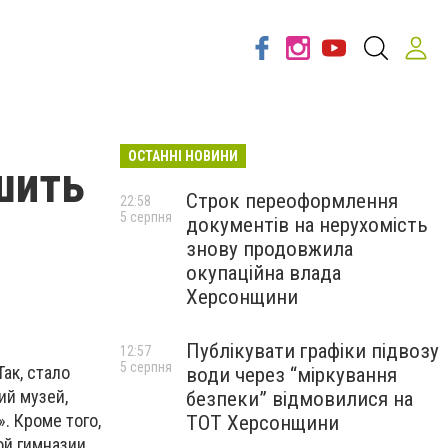
ОСТАННІ НОВИНИ
шить
Строк переоформлення
22:58
5 серпня
документів на нерухомість
знову продовжила
окупаційна влада
Херсонщини
Публікувати графіки підвозу
12:57
5 серпня
ак, стало
води через “міркування
ий музей,
безпеки” відмовилися на
. Кроме того,
ТОТ Херсонщини
й гимназии,