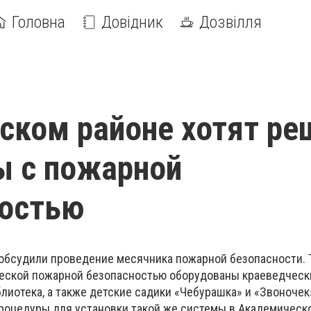
Головна
Довідник
Дозвілля
ском районе хотят ре
ы с пожарной
ностью
обсудили проведение месячника пожарной безопасности. Т
ческой пожарной безопасностью оборудованы краеведческ
лиотека, а также детские садики «Чебурашка» и «Звоночек»
оцедуры для установки такой же системы в Академическо