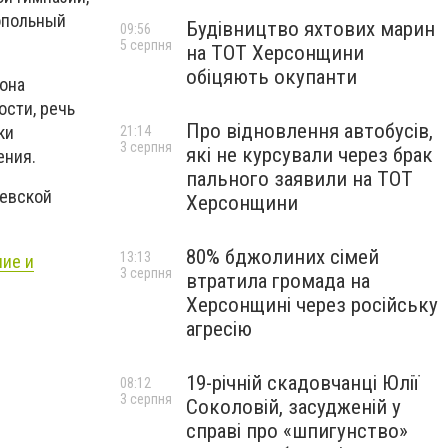
опольный
Будівництво яхтових марин
09:56
5 серпня
на ТОТ Херсонщини
обіцяють окупанти
йона
сти, речь
Про відновлення автобусів,
ки
21:14
3 серпня
які не курсували через брак
ения.
пального заявили на ТОТ
аевской
Херсонщини
80% бджолиних сімей
13:13
ние и
3 серпня
втратила громада на
Херсонщині через російську
агресію
19-річній скадовчанці Юлії
08:12
3 серпня
Соколовій, засудженій у
справі про «шпигунство»