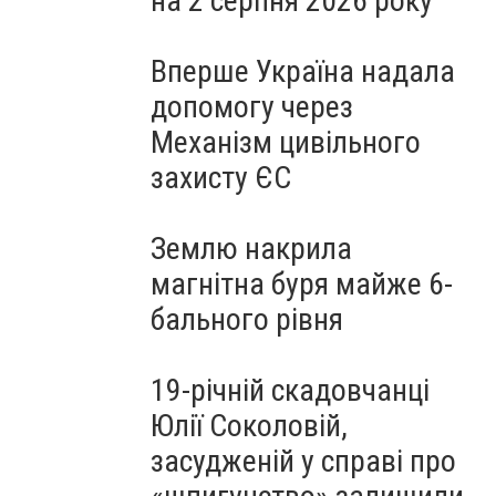
на 2 серпня 2026 року
Вперше Україна надала
допомогу через
Механізм цивільного
захисту ЄС
Землю накрила
магнітна буря майже 6-
бального рівня
19-річній скадовчанці
Юлії Соколовій,
засудженій у справі про