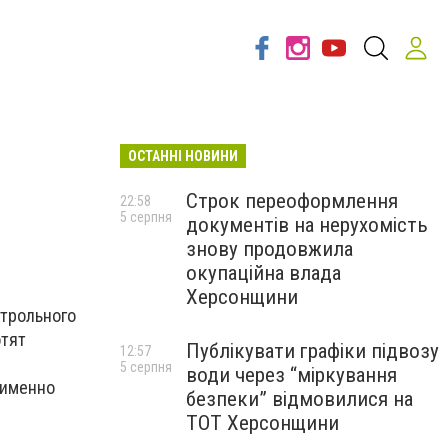
ОСТАННІ НОВИНИ
Строк переоформлення
22:58
5 серпня
документів на нерухомість
знову продовжила
окупаційна влада
Херсонщини
трольного
отят
Публікувати графіки підвозу
12:57
5 серпня
води через “міркування
 именно
безпеки” відмовилися на
ТОТ Херсонщини