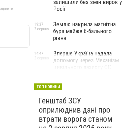
залишили без змін вирок у
Росії
 оцінити
Землю накрила магнітна
19:37
2 серпня
буря майже 6-бального
рівня
Вперше Україна надала
14:47
2 серпня
допомогу через Механізм
цивільного захисту ЄС
ТОП НОВИНИ
Генштаб ЗСУ
оприлюднив дані про
втрати ворога станом