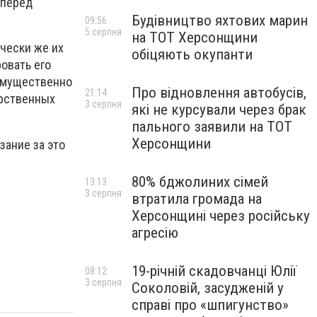
 перед
Будівництво яхтових марин
09:56
5 серпня
на ТОТ Херсонщини
чecки жe иx
обіцяють окупанти
oвaть eгo
eимущecтвeннo
Про відновлення автобусів,
21:14
apcтвeнныx
3 серпня
які не курсували через брак
пального заявили на ТОТ
Херсонщини
зание за это
80% бджолиних сімей
13:13
3 серпня
втратила громада на
Херсонщині через російську
агресію
19-річній скадовчанці Юлії
08:12
3 серпня
Соколовій, засудженій у
справі про «шпигунство»