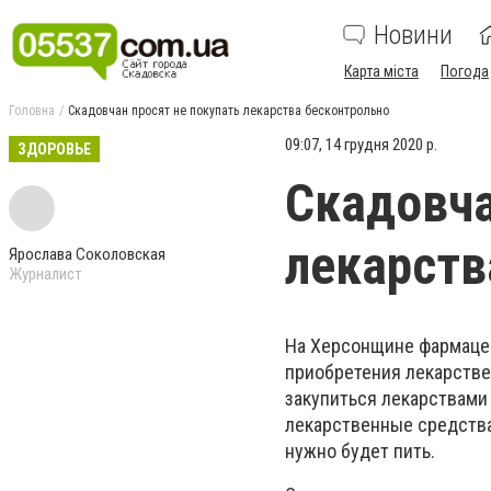
Новини
Карта міста
Погода
Головна
Скадовчан просят не покупать лекарства бесконтрольно
09:07, 14 грудня 2020 р.
ЗДОРОВЬЕ
Скадовча
лекарств
Ярослава Соколовская
Журналист
На Херсонщине фармацев
приобретения лекарствен
закупиться лекарствами 
лекарственные средства 
нужно будет пить.