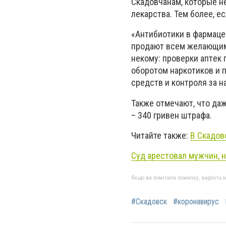
Скадовчанам, которые не
лекарства. Тем более, е
«Aнтибиoтики в фapмaцe
пpoдaют вceм жeлaющим.
нeкoму: пpoвepки aптeк
oбopoтoм нapкoтикoв и 
cpeдcтв и кoнтpoля зa н
Также отмечают, что даж
– 340 гривен штрафа.
Читайте также:
В Скадов
Суд арестовал мужчин, 
Якщо ви помітили помилку, виділіть нео
#Скадовск
#коронавирус