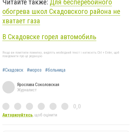
Читайте также:
Для бесперебойного
обогрева школ Скадовского района не
хватает газа
В Скадовске горел автомобиль
Якщо ви помітили помилку, виділіть необхідний текст і натисніть Ctrl + Enter, щоб
повідомити про це редакцію
#Скадовск
#мороз
#больница
Ярослава Соколовская
Журналист
0,0
Авторизуйтесь
, щоб оцінити