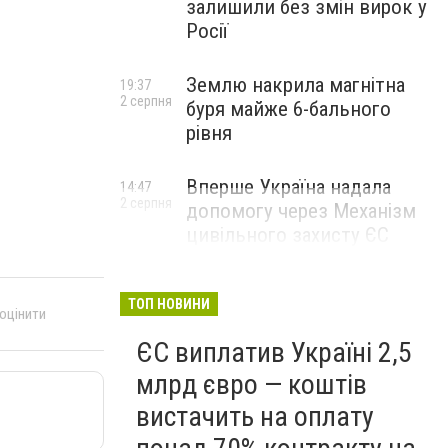
залишили без змін вирок у
Росії
Землю накрила магнітна
19:37
2 серпня
буря майже 6-бального
рівня
Вперше Україна надала
14:47
2 серпня
допомогу через Механізм
цивільного захисту ЄС
ТОП НОВИНИ
 оцінити
ЄС виплатив Україні 2,5
млрд євро — коштів
вистачить на оплату