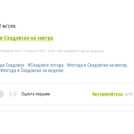
2 м/сек.
в Скадовске на завтра
бхідний текст і натисніть Ctrl + Enter, щоб повідомити про це редакцію
да Скадовск
#Скадовск погода
#погода в Скадовске на месяц
#погода в Скадовске на неделю
0,0
Оцініть першим
Авторизуйтесь
, щоб