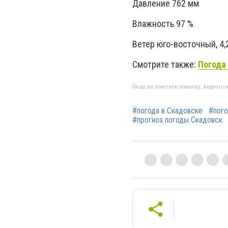
Давление 762 мм
Влажность 97 %
Ветер юго-восточный, 4,
Смотрите также:
Погода 
Якщо ви помітили помилку, виділіть нео
#погода в Скадовске
#пого
#прогноз погоды Скадовск