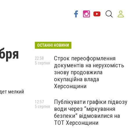
ОСТАННІ НОВИНИ
абря
Строк переоформлення
22:58
5 серпня
документів на нерухомість
знову продовжила
окупаційна влада
Херсонщини
йдет мелкий
Публікувати графіки підвозу
12:57
5 серпня
води через “міркування
безпеки” відмовилися на
ТОТ Херсонщини