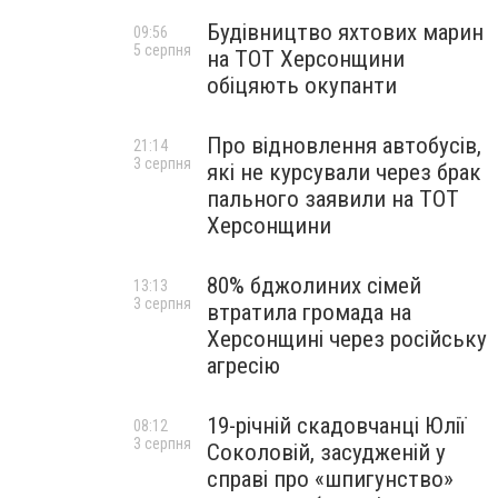
Будівництво яхтових марин
09:56
5 серпня
на ТОТ Херсонщини
обіцяють окупанти
Про відновлення автобусів,
21:14
3 серпня
які не курсували через брак
пального заявили на ТОТ
Херсонщини
80% бджолиних сімей
13:13
3 серпня
втратила громада на
Херсонщині через російську
агресію
19-річній скадовчанці Юлії
08:12
3 серпня
Соколовій, засудженій у
справі про «шпигунство»