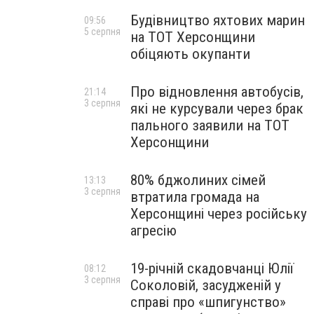
Будівництво яхтових марин
09:56
5 серпня
на ТОТ Херсонщини
обіцяють окупанти
Про відновлення автобусів,
21:14
3 серпня
які не курсували через брак
пального заявили на ТОТ
Херсонщини
80% бджолиних сімей
13:13
3 серпня
втратила громада на
Херсонщині через російську
агресію
19-річній скадовчанці Юлії
08:12
3 серпня
Соколовій, засудженій у
справі про «шпигунство»