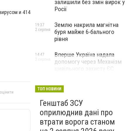
залишили без змін вирок у
Росії
вирусом и 414
Землю накрила магнітна
19:37
2 серпня
буря майже 6-бального
рівня
Вперше Україна надала
14:47
2 серпня
допомогу через Механізм
цивільного захисту ЄС
ТОП НОВИНИ
 оцінити
Генштаб ЗСУ
оприлюднив дані про
втрати ворога станом