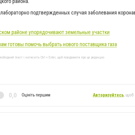
кого района.
4 лабораторно подтвержденных случая заболевания корона
ском районе упорядочивают земельные участки
нам готовы помочь выбрать нового поставщика газа
бхідний текст і натисніть Ctrl + Enter, щоб повідомити про це редакцію
0,0
Оцініть першим
Авторизуйтесь
, щоб