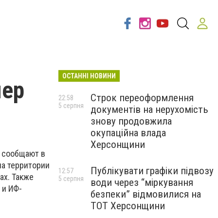
ОСТАННІ НОВИНИ
мер
Строк переоформлення
22:58
5 серпня
документів на нерухомість
знову продовжила
окупаційна влада
Херсонщини
к сообщают в
на территории
Публікувати графіки підвозу
12:57
ах. Также
5 серпня
води через “міркування
 и ИФ-
безпеки” відмовилися на
ТОТ Херсонщини