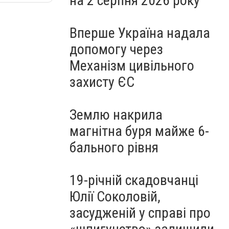
на 2 серпня 2026 року
Вперше Україна надала
допомогу через
Механізм цивільного
захисту ЄС
Землю накрила
магнітна буря майже 6-
бального рівня
19-річній скадовчанці
Юлії Соколовій,
засудженій у справі про