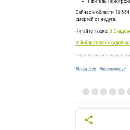
1 житель Новотроиц
Сейчас в области 16 65
смертей от недуга.
Читайте также:
В Скадов
В библиотеках скадовча
Якщо ви помітили помилку, виділіть нео
#Скадовск
#коронавирус