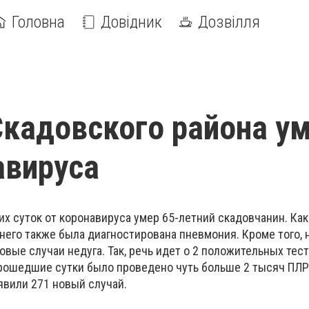
Головна
Довідник
Дозвілля
кадовского района у
авируса
их суток от коронавируса умер 65-летний скадовчанин. Ка
него также была диагностирована пневмония. Кроме того, 
вые случаи недуга. Так, речь идет о 2 положительных тест
 прошедшие сутки было проведено чуть больше 2 тысяч ПЛР
явили 271 новый случай.