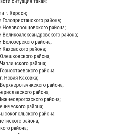
асти ситуация такая:
и г. Херсон;
и Голопристанского района;
и Нововоронцовского района;
и Великоалександровского района;
и Белозерского района;
и Каховского района;
 Олешковского района;
 Чаплинского района;
 Горностаевского района;
г. Новая Каховка;
 Верхнерогачикского района;
Бериславского района;
Нижнесерогозского района;
Генического района;
Высокопольского района;
етиского района;
кого района;