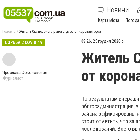
Новини
Карта міста
Погода
Головна
Житель Скадовского района умер от коронавируса
08:26, 25 грудня 2020 р.
БОРЬБА С COVID-19
Житель С
от корон
Ярослава Соколовская
Журналист
По результатам вчерашн
облгосадминистрации, у 
района зафиксированы но
стоит отметить, что за
исследований. Всего вы