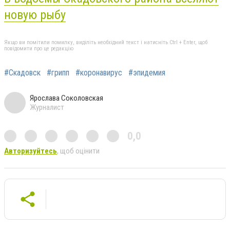
новую рыбу
Якщо ви помітили помилку, виділіть необхідний текст і натисніть Ctrl + Enter, щоб
повідомити про це редакцію
#Скадовск
#грипп
#коронавирус
#эпидемия
Ярослава Соколовская
Журналист
0,0
Авторизуйтесь
, щоб оцінити