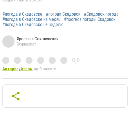
повідомити про це редакцію
#погода в Скадовске
#погода Скадовск
#Скадовск погода
#погода в Скадовске на месяц
#прогноз погоды Скадовск
#погода в Скадовске на неделю
Ярослава Соколовская
Журналист
0,0
Авторизуйтесь
, щоб оцінити