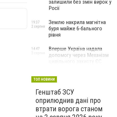
залишили без змін вирок у
Росії
Землю накрила магнітна
19:37
2 серпня
буря майже 6-бального
рівня
Вперше Україна надала
14:47
2 серпня
допомогу через Механізм
цивільного захисту ЄС
ТОП НОВИНИ
Генштаб ЗСУ
оприлюднив дані про
втрати ворога станом