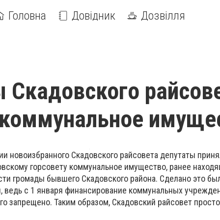
Головна
Довідник
Дозвілля
 Скадовского райсов
 коммунальное имуще
ии новоизбранного Скадовского райсовета депутаты приня
вскому горсовету коммунальное имущество, ранее находя
ти громады бывшего Скадовского района. Сделано это был
н, ведь с 1 января финансирование коммунальных учрежде
го запрещено. Таким образом, Скадовский райсовет прост