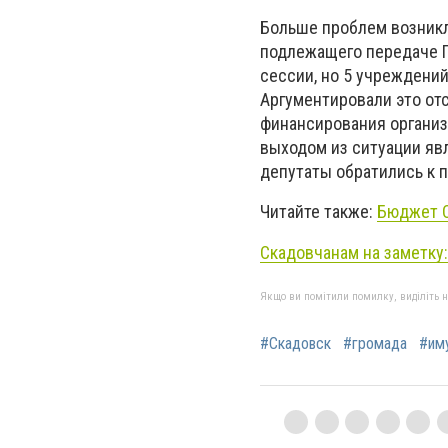
Больше проблем возникл
подлежащего передаче Г
сессии, но 5 учреждений
Аргументировали это от
финансирования организ
выходом из ситуации яв
депутаты обратились к 
Читайте также:
Бюджет С
Скадовчанам на заметку
Якщо ви помітили помилку, виділіть нео
#Скадовск
#громада
#им