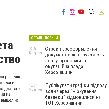
ОСТАННІ НОВИНИ
ета
Строк переоформлення
22:58
5 серпня
документів на нерухомість
ство
знову продовжила
окупаційна влада
Херсонщини
ли решение,
щееся в
Публікувати графіки підвозу
12:57
о для того,
5 серпня
води через “міркування
ний из
безпеки” відмовилися на
о вышел из
ТОТ Херсонщини