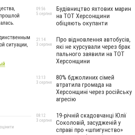
Будівництво яхтових марин
ества,
09:56
5 серпня
на ТОТ Херсонщини
апрошлой
обіцяють окупанти
алась.
 единственным
Про відновлення автобусів,
21:14
ой ситуации,
3 серпня
які не курсували через брак
пального заявили на ТОТ
Херсонщини
ный
80% бджолиних сімей
13:13
3 серпня
втратила громада на
Херсонщині через російську
агресію
19-річній скадовчанці Юлії
08:12
3 серпня
Соколовій, засудженій у
 оцінити
справі про «шпигунство»