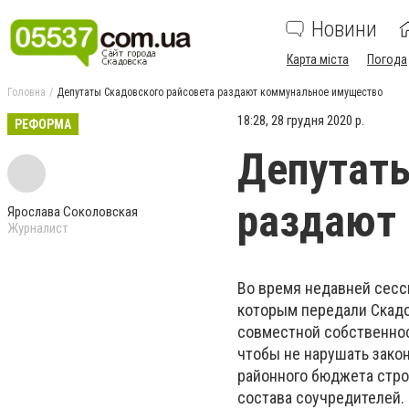
Новини
Карта міста
Погода
Головна
Депутаты Скадовского райсовета раздают коммунальное имущество
18:28, 28 грудня 2020 р.
РЕФОРМА
Депутаты
раздают
Ярослава Соколовская
Журналист
Во время недавней сесс
которым передали Скадо
совместной собственнос
чтобы не нарушать зако
районного бюджета стро
состава соучредителей.