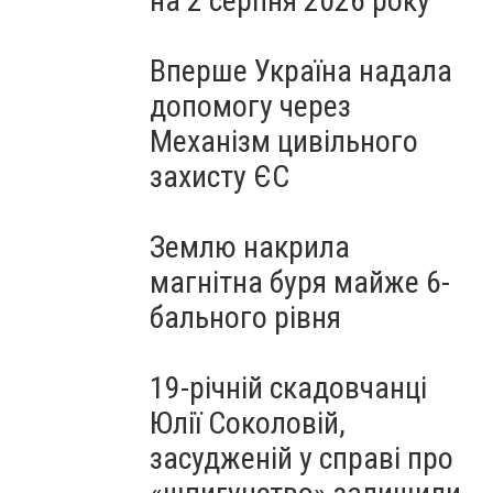
на 2 серпня 2026 року
Вперше Україна надала
допомогу через
Механізм цивільного
захисту ЄС
Землю накрила
магнітна буря майже 6-
бального рівня
19-річній скадовчанці
Юлії Соколовій,
засудженій у справі про