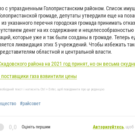
о с упраздненным Голопристанским районом. Список имущ
олопристанской громаде, депутаты утвердили еще на поз
 из указанного перечня городская громада принимать отказ
сутствием денег на их содержание и нецелесообразностью
аций, которые уже и так были созданы в громаде. Теперь
ляется ликвидация этих 5 учреждений. Чтобы избежать так
представителям областной и центральной власти.
кадовского района на 2021 год принят, но он весьма скуд
: поставщики газа взвинтили цены
бхідний текст і натисніть Ctrl + Enter, щоб повідомити про це редакцію
ущество
#райсовет
0,0
Оцініть першим
Авторизуйтесь
, щоб