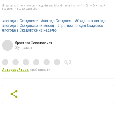
Якщо ви помітили помилку, виділіть необхідний текст і натисніть Ctrl + Enter, щоб
повідомити про це редакцію
#погода в Скадовске
#погода Скадовск
#Скадовск погода
#погода в Скадовске на месяц
#прогноз погоды Скадовск
#погода в Скадовске на неделю
Ярослава Соколовская
Журналист
0,0
Авторизуйтесь
, щоб оцінити