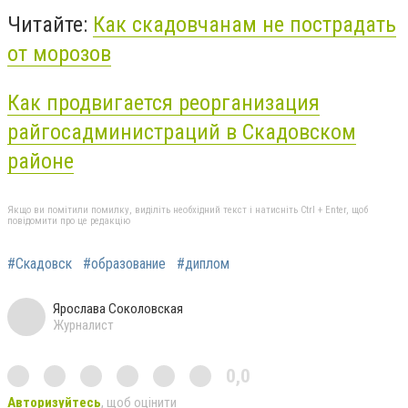
Читайте:
Как скадовчанам не пострадать
от морозов
Как продвигается реорганизация
райгосадминистраций в Скадовском
районе
Якщо ви помітили помилку, виділіть необхідний текст і натисніть Ctrl + Enter, щоб
повідомити про це редакцію
#Скадовск
#образование
#диплом
Ярослава Соколовская
Журналист
0,0
Авторизуйтесь
, щоб оцінити