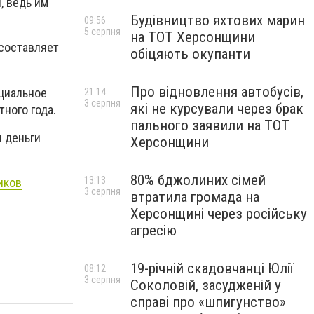
, ведь им
Будівництво яхтових марин
09:56
5 серпня
на ТОТ Херсонщини
 составляет
обіцяють окупанти
Про відновлення автобусів,
циальное
21:14
3 серпня
які не курсували через брак
ного года.
пального заявили на ТОТ
и деньги
Херсонщини
80% бджолиних сімей
13:13
иков
3 серпня
втратила громада на
Херсонщині через російську
агресію
19-річній скадовчанці Юлії
08:12
3 серпня
Соколовій, засудженій у
справі про «шпигунство»