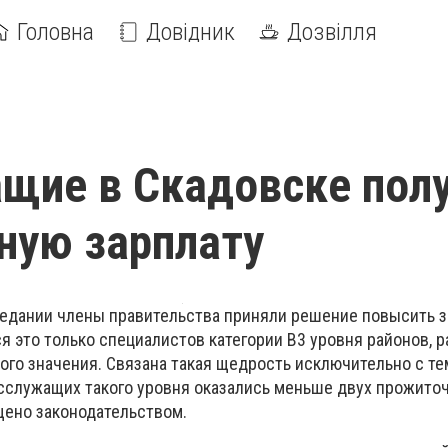
Головна
Довідник
Дозвілля
щие в Скадовске пол
ную зарплату
едании члены правительства приняли решение повысить з
я это только специалистов категории В3 уровня районов, р
ного значения. Связана такая щедрость исключительно с те
сслужащих такого уровня оказались меньше двух прожито
щено законодательством.