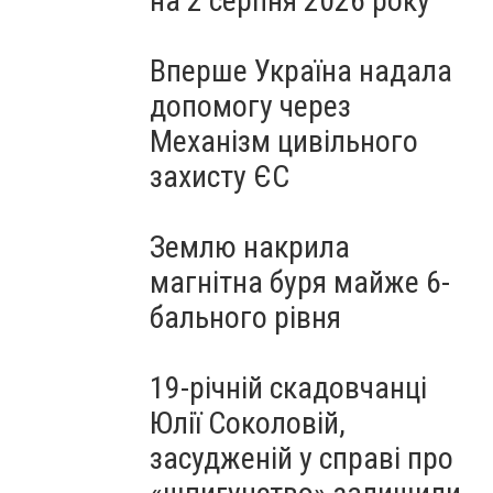
на 2 серпня 2026 року
Вперше Україна надала
допомогу через
Механізм цивільного
захисту ЄС
Землю накрила
магнітна буря майже 6-
бального рівня
19-річній скадовчанці
Юлії Соколовій,
засудженій у справі про