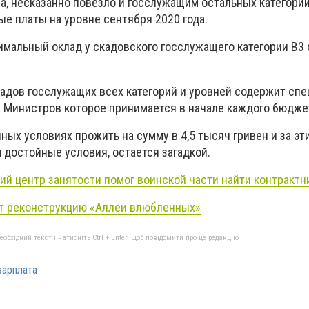
а, несказанно повезло и госслужащим остальных категорий
е платы на уровне сентября 2020 года.
нимальный оклад у скадовского госслужащего категории В3
дов госслужащих всех категорий и уровней содержит спе
 Министров которое принимается в начале каждого бюджет
ых условиях прожить на сумму в 4,5 тысяч гривен и за эт
 достойные условия, остается загадкой.
ий центр занятости помог воинской части найти контрактн
ют реконструкцию «Аллеи влюбленных»
бхідний текст і натисніть Ctrl + Enter, щоб повідомити про це редакцію
зарплата