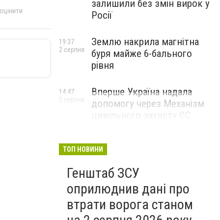
залишили без змін вирок у
 оцінити
Росії
Землю накрила магнітна
19:37
2 серпня
буря майже 6-бального
рівня
Вперше Україна надала
14:47
2 серпня
допомогу через Механізм
цивільного захисту ЄС
ТОП НОВИНИ
Генштаб ЗСУ
оприлюднив дані про
втрати ворога станом