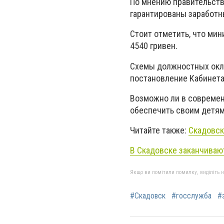
По мнению правительств
гарантированы заработны
Стоит отметить, что ми
4540 гривен.
Схемы должностных окла
постановление Кабинета
Возможно ли в современн
обеспечить своим детям
Читайте также:
Скадовск
В Скадовске заканчива
Якщо ви помітили помилку, виділіть нео
#Скадовск
#госслужба
#