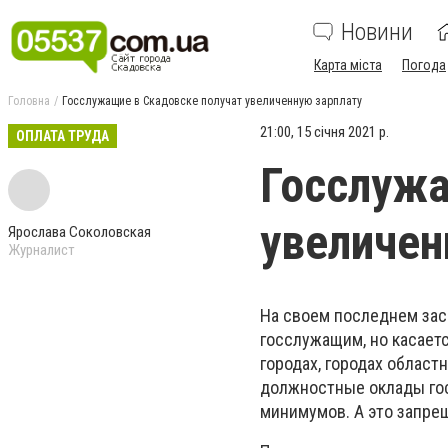
Новини
Карта міста
Погода
Головна
Госслужащие в Скадовске получат увеличенную зарплату
21:00, 15 січня 2021 р.
ОПЛАТА ТРУДА
Госслужа
увеличен
Ярослава Соколовская
Журналист
На своем последнем зас
госслужащим, но касаетс
городах, городах област
должностные оклады го
минимумов. А это запре