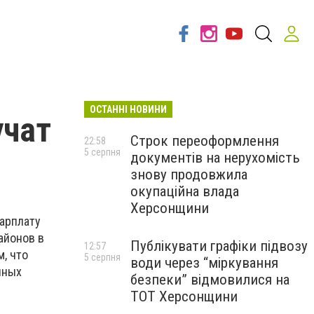
ОСТАННІ НОВИНИ
учат
Строк переоформлення
22:58
5 серпня
документів на нерухомість
знову продовжила
окупаційна влада
Херсонщини
арплату
айонов в
Публікувати графіки підвозу
12:57
м, что
5 серпня
води через “міркування
чных
безпеки” відмовилися на
ТОТ Херсонщини