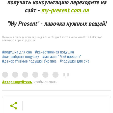
получить консультацию переходите на
сайт -
my-present.com.ua
"My Present" - лавочка нужных вещей!
Якщо ви помітили помилку, виділіть необхідний текст і натисніть Ctrl + Enter, щоб
повідомити про це редакцію
#подушка для сна
#качественная подушка
#как выбрать подушку
#магазин "Май презент"
#декоративные подушки Украина
#подушки для сна
0,0
Авторизируйтесь
, чтобы оценить