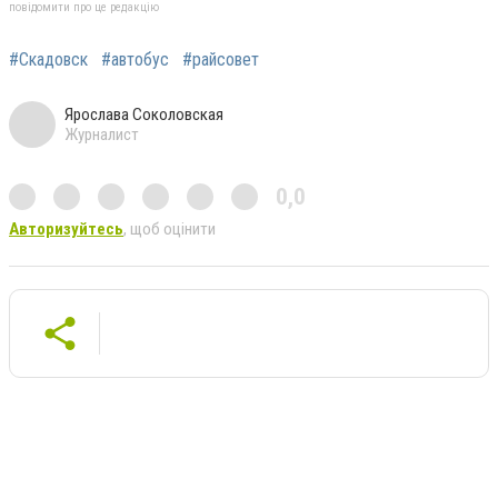
повідомити про це редакцію
#Скадовск
#автобус
#райсовет
Ярослава Соколовская
Журналист
0,0
Авторизуйтесь
, щоб оцінити