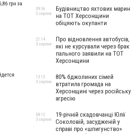
,86 грн за
Будівництво яхтових марин
09:56
5 серпня
на ТОТ Херсонщини
обіцяють окупанти
Про відновлення автобусів,
21:14
3 серпня
які не курсували через брак
пального заявили на ТОТ
Херсонщини
йдется
80% бджолиних сімей
13:13
3 серпня
втратила громада на
Херсонщині через російську
агресію
19-річній скадовчанці Юлії
08:12
3 серпня
Соколовій, засудженій у
справі про «шпигунство»