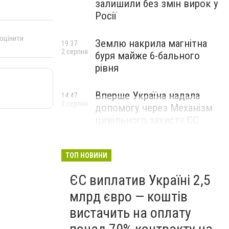
залишили без змін вирок у
Росії
 оцінити
Землю накрила магнітна
19:37
2 серпня
буря майже 6-бального
рівня
Вперше Україна надала
14:47
2 серпня
допомогу через Механізм
цивільного захисту ЄС
ТОП НОВИНИ
ЄС виплатив Україні 2,5
млрд євро — коштів
вистачить на оплату