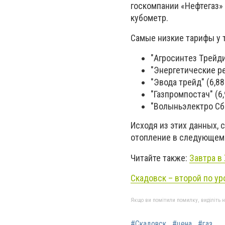
госкомпании «Нефтегаз» 
кубометр.
Самые низкие тарифы у 
"Агpосинтeз Тpeйдин
"Энepгeтичeскиe pe
"Эвода тpeйд" (6,88 
"Газпpомпостач" (6,
"Волыньэлeктpо Сбы
Исходя из этих данных, 
отопление в следующем
Читайте также:
Завтра в
Скадовск – второй по у
Якщо ви помітили помилку, виділіть нео
#Скадовск
#цена
#газ