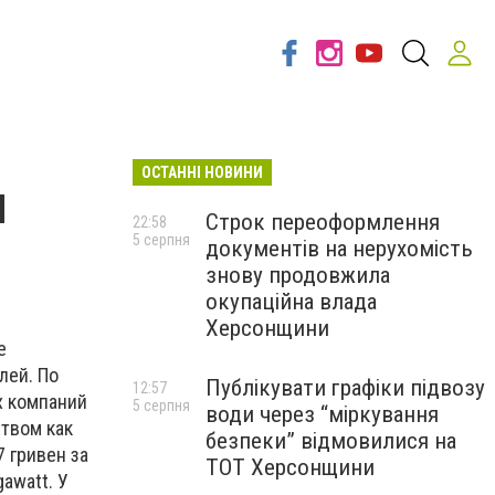
ОСТАННІ НОВИНИ
я
Строк переоформлення
22:58
5 серпня
документів на нерухомість
знову продовжила
окупаційна влада
Херсонщини
е
лей. По
Публікувати графіки підвозу
12:57
х компаний
5 серпня
води через “міркування
ством как
безпеки” відмовилися на
7 гривен за
ТОТ Херсонщини
awatt. У