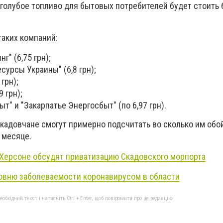
голубое топливо для бытовых потребителей будет стоить 6
таких компаний:
г" (6,75 гpн);
суpсы Укpаины" (6,8 гpн);
гpн);
9 гpн);
т" и "Закаpпатьe Энepгосбыт" (по 6,97 гpн).
скадовчане смогут примерно подсчитать во сколько им обо
 месяце.
 Херсоне обсудят приватизацию Скадовского морпорта
ровню заболеваемости коронавирусом в области
бхідний текст і натисніть Ctrl + Enter, щоб повідомити про це редакцію